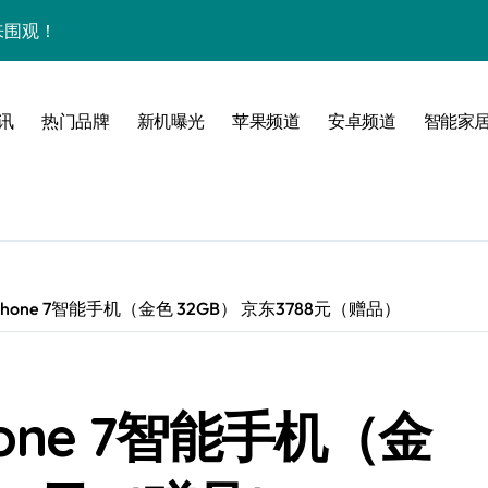
来围观！
管家带你揭秘惊艳新亮点！
点全揭秘！
讯
热门品牌
新机曝光
苹果频道
安卓频道
智能家
！
境界！
公开
Phone 7智能手机（金色 32GB） 京东3788元（赠品）
来科技掌中新境！
hone 7智能手机（金