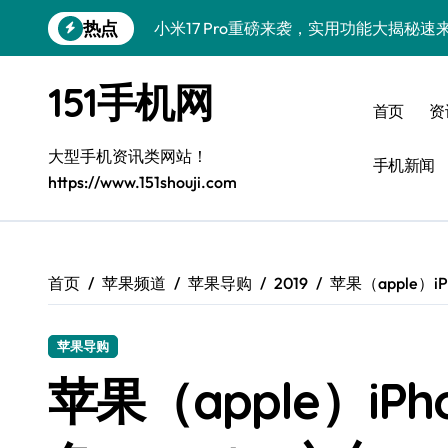
小米17 Pro重磅来袭，实用功能大揭秘速
跳
热点
转
三星Galaxy Z Fold7抢先曝光，手机
到
内
151手机网
三星Galaxy S26震撼来袭，创新科技亮
容
首页
资
S25 Ultra颜值封神！定制主题潮爆登场
大型手机资讯类网站！
手机新闻
Galaxy S25+闪亮登场，这样美秒杀全场
https://www.151shouji.com
Galaxy S24+惊艳登场，解锁手机美颜新
Galaxy S26+颜值爆升！机皇美颜秘籍大
首页
苹果频道
苹果导购
2019
苹果（apple）i
Galaxy A56 5G登场，时尚旗舰新体验！
三星Galaxy Z TriFold：三折一触，未
苹果导购
苹果（apple）iP