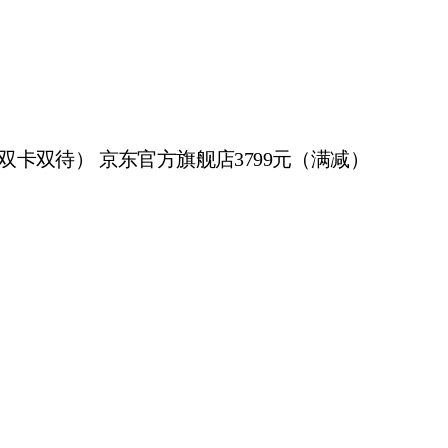
银钻灰 双卡双待） 京东官方旗舰店3799元（满减）