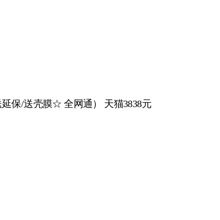
送延保/送壳膜☆ 全网通） 天猫3838元