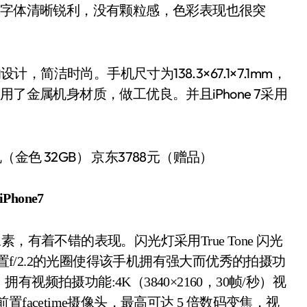
常视距下字体清晰锐利，没有颗粒感，色彩表现也很突
设计，简洁时尚。手机尺寸为138.3×67.1×7.1mm，
身采用了金属机身材质，做工优良。并且iPhone 7采用
Phone7
置f/2.2的光圈使得该手机拥有强大而优秀的拍摄功
频拍摄功能:4K（3840×2160，30帧/秒）视
acetime摄像头，最高可达 5 倍数码变焦，视