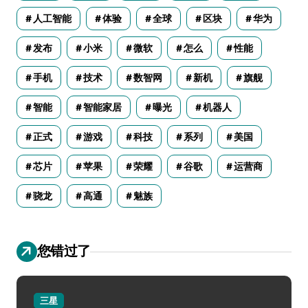
人工智能
体验
全球
区块
华为
发布
小米
微软
怎么
性能
手机
技术
数智网
新机
旗舰
智能
智能家居
曝光
机器人
正式
游戏
科技
系列
美国
芯片
苹果
荣耀
谷歌
运营商
骁龙
高通
魅族
您错过了
三星