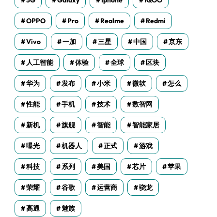
5G
Galaxy
Iphone
IQOO
OPPO
Pro
Realme
Redmi
Vivo
一加
三星
中国
京东
人工智能
体验
全球
区块
华为
发布
小米
微软
怎么
性能
手机
技术
数智网
新机
旗舰
智能
智能家居
曝光
机器人
正式
游戏
科技
系列
美国
芯片
苹果
荣耀
谷歌
运营商
骁龙
高通
魅族