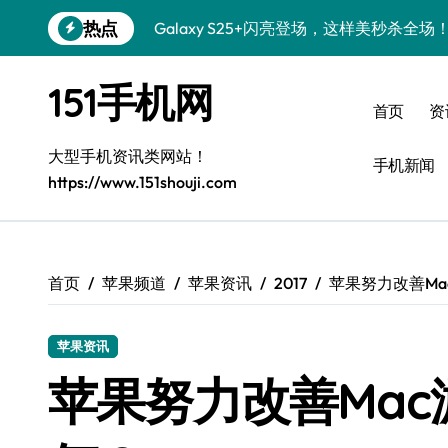
跳
热点
Galaxy S25+闪亮登场，这样美秒杀全场
转
到
Galaxy S24+惊艳登场，解锁手机美颜新
内
151手机网
容
Galaxy S26+颜值爆升！机皇美颜秘籍大
首页
资
Galaxy A56 5G登场，时尚旗舰新体验！
大型手机资讯类网站！
手机新闻
https://www.151shouji.com
三星Galaxy S26发布：个性美化全攻略
Galaxy S25美颜密码：秒变个性酷机！
Galaxy C55 5G焕新秘籍：潮流定制玩出
首页
苹果频道
苹果资讯
2017
苹果努力改善Ma
Galaxy C55 5G登场，演绎三星美学新巅
苹果资讯
Galaxy Z Flip6：折叠新潮，炫美随行
苹果努力改善Mac
S25 Ultra颜值封神！定制主题潮爆登场