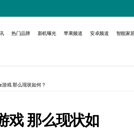
！
境界！
公开
讯
热门品牌
新机曝光
苹果频道
安卓频道
智能家
圈
c游戏 那么现状如何？
峰！
游戏 那么现状如