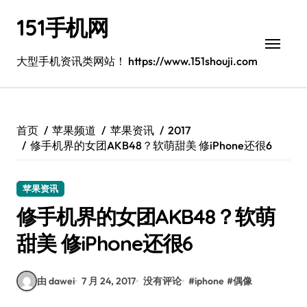
跳
151手机网
转
到
内
大型手机资讯类网站！ https://www.151shouji.com
容
首页
苹果频道
苹果资讯
2017
修手机界的女团AKB48？软萌甜美 修iPhone还很6
苹果资讯
修手机界的女团AKB48？软萌
甜美 修iPhone还很6
由 dawei
7 月 24, 2017
没有评论
#
iphone
#
偶像