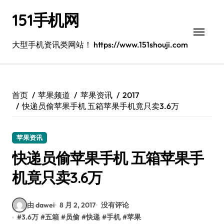
跳
151手机网
转
到
内
大型手机资讯类网站！ https://www.151shouji.com
容
首页
苹果频道
苹果资讯
2017
快递员偷苹果手机 五箱苹果手机竟只卖3.6万
苹果资讯
快递员偷苹果手机 五箱苹果手
机竟只卖3.6万
由 dawei
8 月 2, 2017
没有评论
#
3.6万
#
五箱
#
员偷
#
快递
#
手机
#
苹果