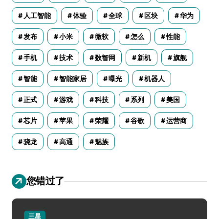
人工智能
体验
全球
区块
华为
发布
小米
微软
怎么
性能
手机
技术
数智网
新机
旗舰
智能
智能家居
曝光
机器人
正式
游戏
科技
系列
美国
芯片
苹果
荣耀
谷歌
运营商
骁龙
高通
魅族
您错过了
三星