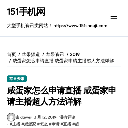
跳
151手机网
转
到
内
大型手机资讯类网站！ https://www.151shouji.com
容
首页
苹果频道
苹果资讯
2019
咸蛋家怎么申请直播 咸蛋家申请主播超人方法详解
苹果资讯
咸蛋家怎么申请直播 咸蛋家申
请主播超人方法详解
由 dawei
3 月 12, 2019
没有评论
#
主播
#
咸蛋家
#
怎么
#
申请
#
直播
#
超