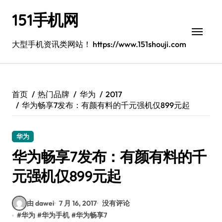
跳
151手机网
转
到
内
大型手机资讯类网站！ https://www.151shouji.com
容
首页
热门品牌
华为
2017
华为畅享7发布：有颜有料的千元强机仅899元起
华为
华为畅享7发布：有颜有料的千
元强机仅899元起
由 dawei
7 月 16, 2017
没有评论
#
华为
#
华为手机
#
华为畅享7