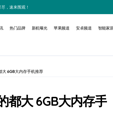
网打尽，速来围观！
玩机秘籍一网打尽
全解析+超实用技巧大放送！
讯
热门品牌
新机曝光
苹果频道
安卓频道
智能家
亮点速览一触即发！
一文全掌握！
科技新魅力！
惠速来把握！
大 6GB大内存手机推荐
，折叠旗舰一手掌控！
置升级新亮点
都大 6GB大内存手
人一步领风骚！