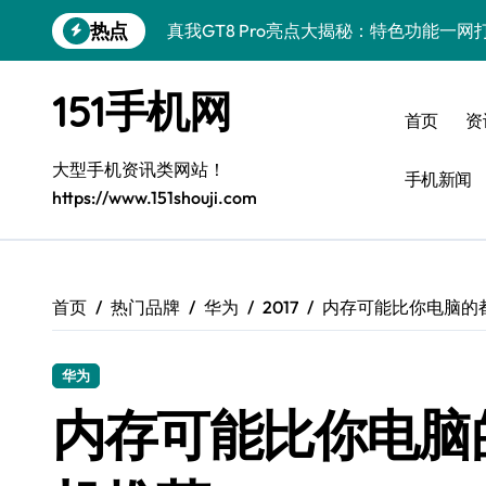
跳
热点
真我GT8 Pro亮点大揭秘：特色功能一
转
到
荣耀500 Pro MOLLY来袭！最新资讯+
内
151手机网
容
OPPO Find X9 Pro深度揭秘：亮点
首页
资
vivo S50 Pro mini来袭！小屏旗舰，
大型手机资讯类网站！
手机新闻
https://www.151shouji.com
REDMI K90深度揭秘：超强配置亮点，
三星W26资讯速递：智领未来，一键解锁
华为nova 15 Ultra新功能解锁，限时优
首页
热门品牌
华为
2017
内存可能比你电脑的都
三星Galaxy Z Fold7：创新科技赋能
华为
iPhone 17e重磅来袭！深度揭秘性能配
内存可能比你电脑的
荣耀WIN资讯秒达，手机实用管家助你快