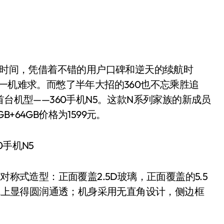
的时间，凭借着不错的用户口碑和逆天的续航时
一机难求。而憋了半年大招的360也不忘乘胜追
首台机型——360手机N5。这款N系列家族的新成员
B+64GB价格为1599元。
称式造型：正面覆盖2.5D玻璃，正面覆盖的5.5
视觉上显得圆润通透；机身采用无直角设计，侧边框