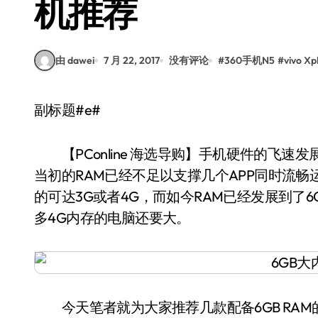
机推荐
由 dawei
7 月 22, 2017
没有评论
#
360手机N5
#
vivo Xp
副标题#e#
【PConline 海选导购】手机硬件的飞速
当初的RAM已经不足以支撑几个APP同时流畅
的可达3G或者4G，而如今RAM已经发展到了6G
多4G内存的电脑还要大。
今天笔者就为大家推荐几款配备6GB RAM的手