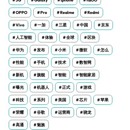
5G
Galaxy
Iphone
IQOO
OPPO
Pro
Realme
Redmi
Vivo
一加
三星
中国
京东
人工智能
体验
全球
区块
华为
发布
小米
微软
怎么
性能
手机
技术
数智网
新机
旗舰
智能
智能家居
曝光
机器人
正式
游戏
科技
系列
美国
芯片
苹果
荣耀
谷歌
运营商
骁龙
高通
魅族