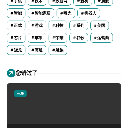
手机
技术
数智网
新机
旗舰
智能
智能家居
曝光
机器人
正式
游戏
科技
系列
美国
芯片
苹果
荣耀
谷歌
运营商
骁龙
高通
魅族
您错过了
三星