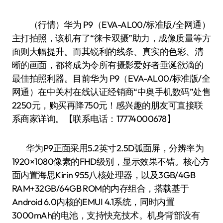
（行情）华为 P9（EVA-AL00/标准版/全网通）
主打拍照，该机有了“徕卡双摄”助力，成像质量等方
面则大幅提升。而其锐利的线条、真实的色彩、清
晰的画面，都将成为令所有摄影爱好者垂涎欲滴的
最佳拍照利器。目前华为 P9（EVA-AL00/标准版/全
网通）在中关村在线认证经销商“中奥手机数码”处售
2250元，购买再降750元！感兴趣的朋友可直接联
系商家详询。【联系电话：17774000678】
华为P9正面采用5.2英寸2.5D弧面屏，分辨率为
1920×1080像素的FHD级别，显示效果不错。核心方
面内置海思Kirin 955八核处理器，以及3GB/4GB
RAM+32GB/64GB ROM的内存组合，搭载基于
Android 6.0内核的EMUI 4.1系统，同时内置
3000mAh的电池，支持快充技术。机身背部设有