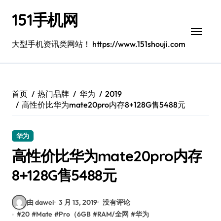
跳
151手机网
转
到
内
大型手机资讯类网站！ https://www.151shouji.com
容
首页
热门品牌
华为
2019
高性价比华为mate20pro内存8+128G售5488元
华为
高性价比华为mate20pro内存
8+128G售5488元
由 dawei
3 月 13, 2019
没有评论
#
20
#
Mate
#
Pro（6GB
#
RAM/全网
#
华为