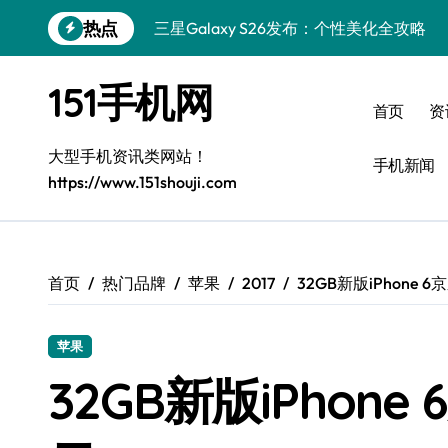
跳
热点
三星Galaxy S26发布：个性美化全攻略
转
到
Galaxy S25美颜密码：秒变个性酷机！
内
151手机网
容
Galaxy C55 5G焕新秘籍：潮流定制玩出
首页
资
Galaxy C55 5G登场，演绎三星美学新巅
大型手机资讯类网站！
手机新闻
https://www.151shouji.com
Galaxy Z Flip6：折叠新潮，炫美随行
Z Fold6折叠屏美学家，解锁高阶玩法
Galaxy Z Fold6：折叠新风尚，美学新篇
首页
热门品牌
苹果
2017
32GB新版iPhone 
Galaxy S25+潮酷登场，定制你的美学之
苹果
Galaxy C55 5G登场，个性定制潮启新风
32GB新版iPhone
Galaxy A56 5G登场，时尚旗舰新体验！