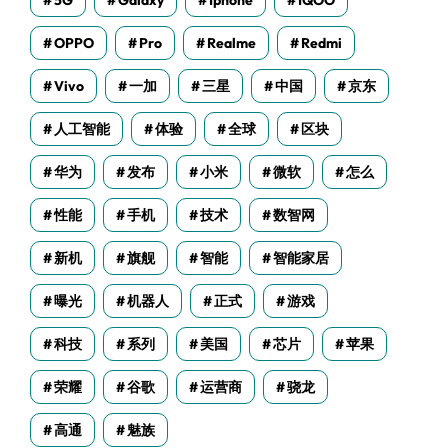
5G
Galaxy
Iphone
IQOO
OPPO
Pro
Realme
Redmi
Vivo
一加
三星
中国
京东
人工智能
体验
全球
区块
华为
发布
小米
微软
怎么
性能
手机
技术
数智网
新机
旗舰
智能
智能家居
曝光
机器人
正式
游戏
科技
系列
美国
芯片
苹果
荣耀
谷歌
运营商
骁龙
高通
魅族