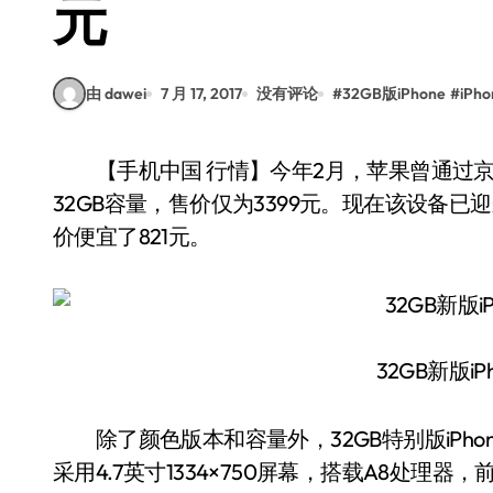
元
由 dawei
7 月 17, 2017
没有评论
#
32GB版iPhone
#
iPh
【手机中国 行情】今年2月，苹果曾通过京东推出了一款金色特别版iPhone 6，该机升级配备
32GB容量，售价仅为3399元。现在该设备已
价便宜了821元。
32GB新版iP
除了颜色版本和容量外，32GB特别版iPhone
采用4.7英寸1334×750屏幕，搭载A8处理器，