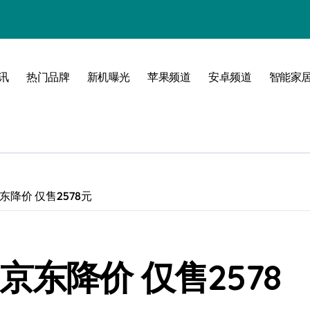
圈
讯
热门品牌
新机曝光
苹果频道
安卓频道
智能家
峰！
章
6京东降价 仅售2578元
选
尚
 6京东降价 仅售2578