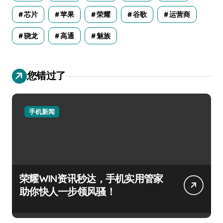
芯片
苹果
荣耀
谷歌
运营商
骁龙
高通
魅族
您错过了
手机新闻
荣耀WIN资讯秒达，手机实用管家
助你快人一步领风骚！