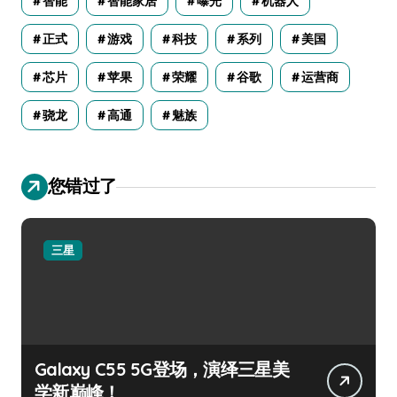
智能
智能家居
曝光
机器人
正式
游戏
科技
系列
美国
芯片
苹果
荣耀
谷歌
运营商
骁龙
高通
魅族
您错过了
三星
Galaxy C55 5G登场，演绎三星美
学新巅峰！