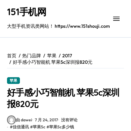
跳
151手机网
转
到
内
大型手机资讯类网站！ https://www.151shouji.com
容
首页
热门品牌
苹果
2017
好手感小巧智能机 苹果5c深圳报820元
苹果
好手感小巧智能机 苹果5c深圳
报820元
由 dawei
7 月 24, 2017
没有评论
#
佳信通讯
#
苹果5c
#
苹果5c多少钱