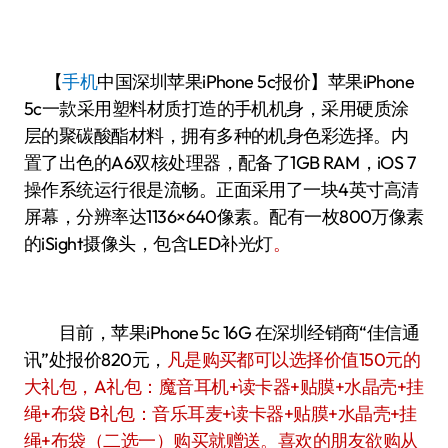
【
手机
中国
深圳苹果iPhone 5c报价】苹果iPhone
5c一款采用塑料材质打造的手机机身，采用硬质涂
层的聚碳酸酯材料，拥有多种的机身色彩选择。内
置了出色的A6双核处理器，配备了1GB RAM，iOS 7
操作系统运行很是流畅。正面采用了一块4英寸高清
屏幕，分辨率达1136×640像素。配有一枚800万像素
的iSight摄像头，包含LED补光灯
。
目前，苹果iPhone 5c 16G 在深圳经销商“佳信通
讯”处报价820元，
凡是购买都可以选择价值150元的
大礼包，A礼包：魔音耳机+读卡器+贴膜+水晶壳+挂
绳+布袋 B礼包：音乐耳麦+读卡器+贴膜+水晶壳+挂
绳+布袋（二选一）购买就赠送。喜欢的朋友欲购从