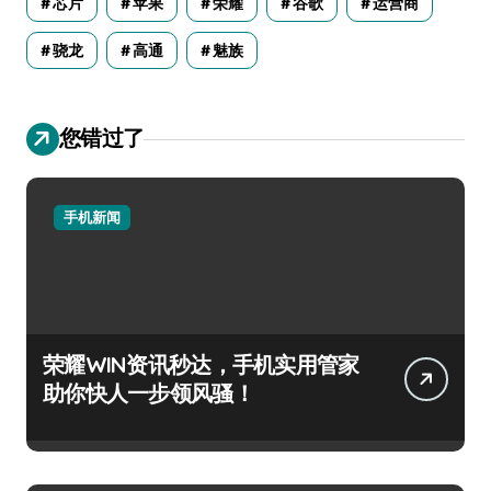
芯片
苹果
荣耀
谷歌
运营商
骁龙
高通
魅族
您错过了
手机新闻
荣耀WIN资讯秒达，手机实用管家
助你快人一步领风骚！