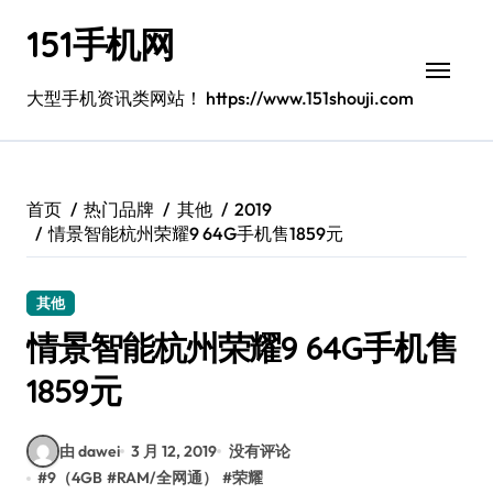
跳
151手机网
转
到
内
大型手机资讯类网站！ https://www.151shouji.com
容
首页
热门品牌
其他
2019
情景智能杭州荣耀9 64G手机售1859元
其他
情景智能杭州荣耀9 64G手机售
1859元
由 dawei
3 月 12, 2019
没有评论
#
9（4GB
#
RAM/全网通）
#
荣耀