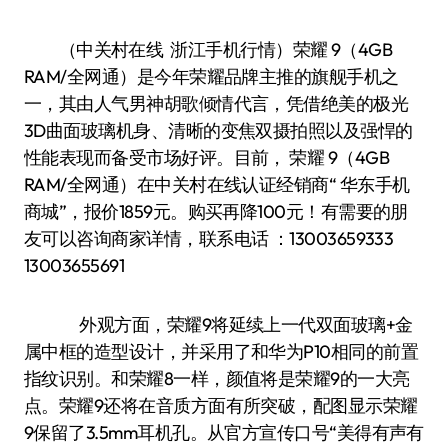
（中关村在线 浙江手机行情）荣耀 9（4GB
RAM/全网通）是今年荣耀品牌主推的旗舰手机之
一，其由人气男神胡歌倾情代言，凭借绝美的极光
3D曲面玻璃机身、清晰的变焦双摄拍照以及强悍的
性能表现而备受市场好评。目前， 荣耀 9（4GB
RAM/全网通）在中关村在线认证经销商“ 华东手机
商城”，报价1859元。购买再降100元！有需要的朋
友可以咨询商家详情，联系电话 ：13003659333
13003655691
外观方面，荣耀9将延续上一代双面玻璃+金
属中框的造型设计，并采用了和华为P10相同的前置
指纹识别。和荣耀8一样，颜值将是荣耀9的一大亮
点。荣耀9还将在音质方面有所突破，配图显示荣耀
9保留了3.5mm耳机孔。从官方宣传口号“美得有声有