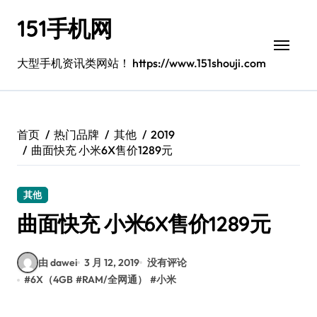
跳
151手机网
转
到
内
大型手机资讯类网站！ https://www.151shouji.com
容
首页
热门品牌
其他
2019
曲面快充 小米6X售价1289元
其他
曲面快充 小米6X售价1289元
由 dawei
3 月 12, 2019
没有评论
#
6X（4GB
#
RAM/全网通）
#
小米