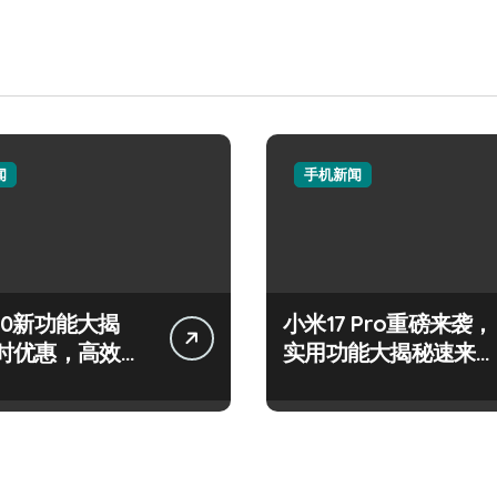
闻
手机新闻
 S50新功能大揭
小米17 Pro重磅来袭，
时优惠，高效玩
实用功能大揭秘速来围
在此！
观！