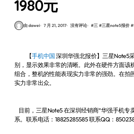
1980元
由 dawei
7 月 21, 2017
没有评论
#
三
#
三星note5报价
#
【
手机中国
深圳华强北报价】三星Note5
别，显示效果非常的清晰。此外在硬件方面该机配有三
组合，整机的性能表现实力非常的强劲。在拍照方
实力非常出众。
目前，三星Note5 在深圳经销商“华强手机专卖
系。联系电话：
18825285585
联系QQ：850238