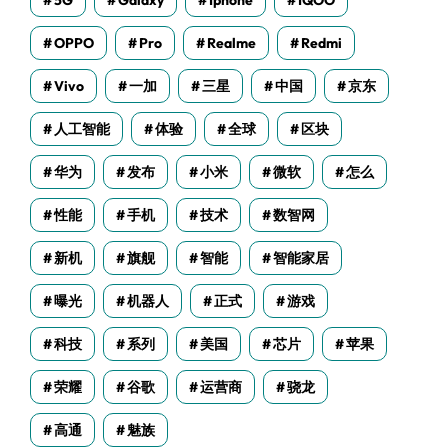
5G
Galaxy
Iphone
IQOO
OPPO
Pro
Realme
Redmi
Vivo
一加
三星
中国
京东
人工智能
体验
全球
区块
华为
发布
小米
微软
怎么
性能
手机
技术
数智网
新机
旗舰
智能
智能家居
曝光
机器人
正式
游戏
科技
系列
美国
芯片
苹果
荣耀
谷歌
运营商
骁龙
高通
魅族