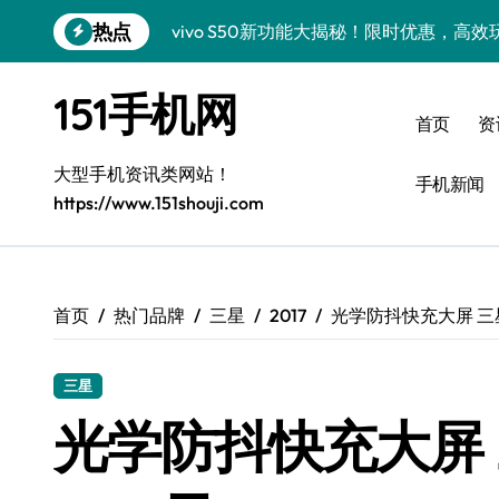
跳
热点
vivo S50新功能大揭秘！限时优惠，高
转
到
小米17 Pro重磅来袭，实用功能大揭秘速
内
151手机网
容
三星Galaxy Z Fold7抢先曝光，手机
首页
资
三星Galaxy S26震撼来袭，创新科技亮
大型手机资讯类网站！
手机新闻
https://www.151shouji.com
S25 Ultra颜值封神！定制主题潮爆登场
Galaxy S25+闪亮登场，这样美秒杀全场
Galaxy S24+惊艳登场，解锁手机美颜新
首页
热门品牌
三星
2017
光学防抖快充大屏 三星
Galaxy S26+颜值爆升！机皇美颜秘籍大
三星
Galaxy A56 5G登场，时尚旗舰新体验！
光学防抖快充大屏 
三星Galaxy Z TriFold：三折一触，未