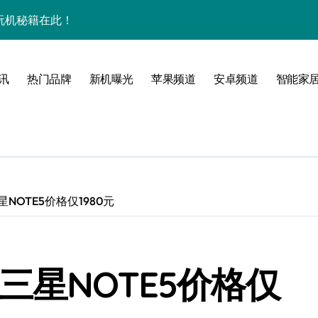
效玩机秘籍在此！
来围观！
管家带你揭秘惊艳新亮点！
讯
热门品牌
新机曝光
苹果频道
安卓频道
智能家
点全揭秘！
！
境界！
NOTE5价格仅1980元
公开
三星NOTE5价格仅
来科技掌中新境！