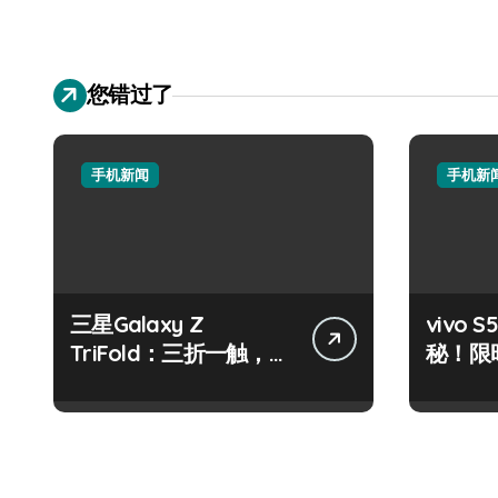
您错过了
手机新闻
手机新
三星Galaxy Z
vivo
TriFold：三折一触，未
秘！限
来科技掌中新境！
机秘籍