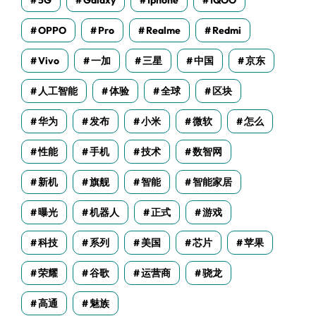
5G
Galaxy
Iphone
IQOO
OPPO
Pro
Realme
Redmi
Vivo
一加
三星
中国
京东
人工智能
体验
全球
区块
华为
发布
小米
微软
怎么
性能
手机
技术
数智网
新机
旗舰
智能
智能家居
曝光
机器人
正式
游戏
科技
系列
美国
芯片
苹果
荣耀
谷歌
运营商
骁龙
高通
魅族