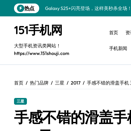
跳
热点
Galaxy S25+闪亮登场，这样美秒杀全场
转
到
Galaxy S24+惊艳登场，解锁手机美颜新
内
151手机网
容
Galaxy S26+颜值爆升！机皇美颜秘籍大
首页
资
Galaxy A56 5G登场，时尚旗舰新体验！
大型手机资讯类网站！
手机新闻
https://www.151shouji.com
三星Galaxy S26发布：个性美化全攻略
Galaxy S25美颜密码：秒变个性酷机！
Galaxy C55 5G焕新秘籍：潮流定制玩出
首页
热门品牌
三星
2017
手感不错的滑盖手机 三
Galaxy C55 5G登场，演绎三星美学新巅
三星
Galaxy Z Flip6：折叠新潮，炫美随行
手感不错的滑盖手机 
S25 Ultra颜值封神！定制主题潮爆登场