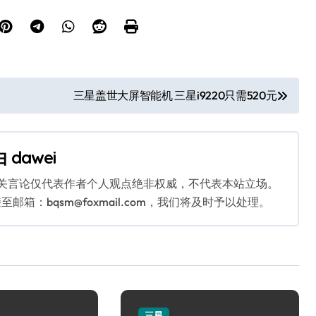
三星盖世大屏智能机 三星i9220只需520元
由
dawei
相关言论仅代表作者个人观点绝非权威，不代表本站立场。
：bqsm@foxmail.com，我们将及时予以处理。
三星