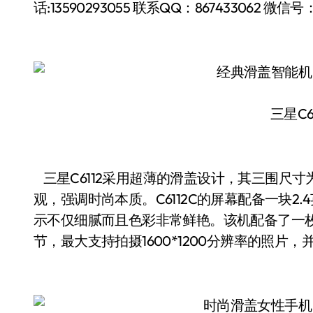
话:13590293055 联系QQ：867433062 微信号：sh
三星C6
三星C6112采用超薄的滑盖设计，其三围尺寸为105.
观，强调时尚本质。C6112C的屏幕配备一块2.4
示不仅细腻而且色彩非常鲜艳。该机配备了一枚2
节，最大支持拍摄1600*1200分辨率的照片，并