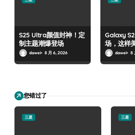
S25 Ultra颜值封神！定
Galaxy 
制主题潮爆登场
场，这样
dawei
8 月 6, 2026
dawei
8 
您错过了
三星
三星