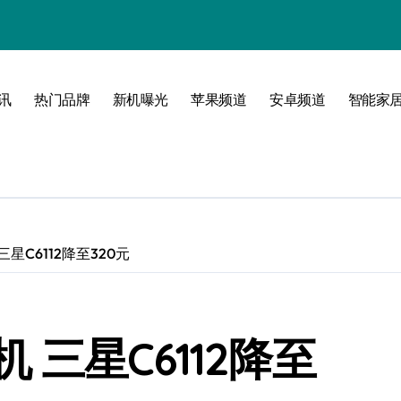
！
境界！
公开
讯
热门品牌
新机曝光
苹果频道
安卓频道
智能家
圈
星C6112降至320元
峰！
三星C6112降至