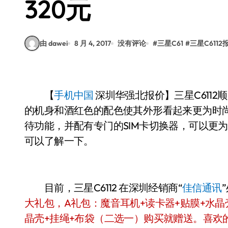
320元
由 dawei
8 月 4, 2017
没有评论
#
三星C61
#
三星C6112
【
手机中国
深圳华强北报价】三星C611
的机身和酒红色的配色使其外形看起来更为时尚，
待功能，并配有专门的SIM卡切换器，可以更
可以了解一下。
目前，三星C6112 在深圳经销商“
佳信通讯
大礼包，A礼包：魔音耳机+读卡器+贴膜+水晶壳
晶壳+挂绳+布袋（二选一）购买就赠送。喜欢