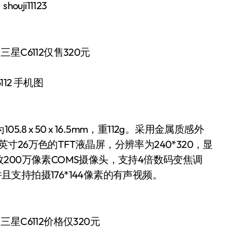
ouji11123
112 手机图
8 x 50 x 16.5mm，重112g。采用金属质感外
英寸26万色的TFT液晶屏，分辨率为240*320，显
00万像素COMS摄像头，支持4倍数码变焦调
且支持拍摄176*144像素的有声视频。