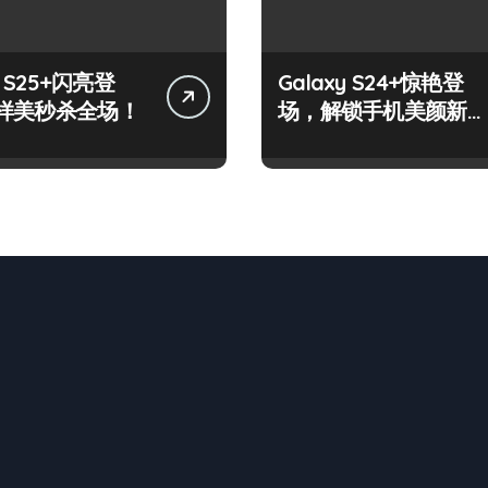
y S25+闪亮登
Galaxy S24+惊艳登
样美秒杀全场！
场，解锁手机美颜新境
界！