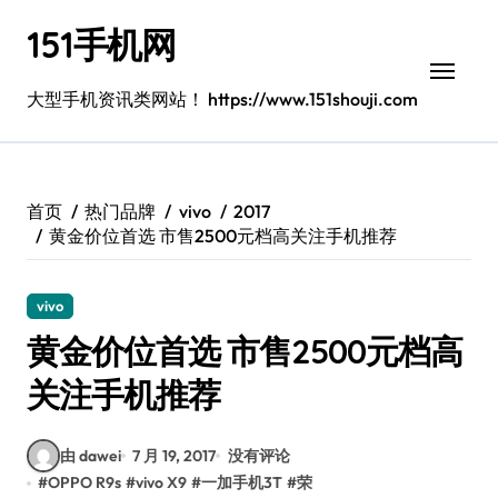
跳
151手机网
转
到
内
大型手机资讯类网站！ https://www.151shouji.com
容
首页
热门品牌
vivo
2017
黄金价位首选 市售2500元档高关注手机推荐
vivo
黄金价位首选 市售2500元档高
关注手机推荐
由 dawei
7 月 19, 2017
没有评论
#
OPPO R9s
#
vivo X9
#
一加手机3T
#
荣