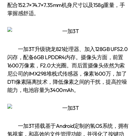
配合152.7×74.7×7.35mm机身尺寸以及158g重量，手
掌握感舒适。
一加3T升级骁龙821处理器、加入128GB UFS2.0
闪存，配备6GB LPDDR4内存。摄像头方面，前置
1600万像素，F2.0大光圈。而后置摄像头依然为索
尼公司的IMX298堆栈式传感器，像素1600万，加了
DTI像素隔离技术，降低像素之间的干扰，提高控噪
能力，电池容量为3400mAh。
一加3T搭载基于Android定制的氢OS系统，拥有
氢视窗，和高效的文件管理功能，并强化了按键功