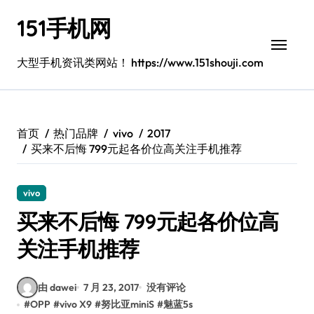
跳
151手机网
转
到
内
大型手机资讯类网站！ https://www.151shouji.com
容
首页
热门品牌
vivo
2017
买来不后悔 799元起各价位高关注手机推荐
vivo
买来不后悔 799元起各价位高
关注手机推荐
由 dawei
7 月 23, 2017
没有评论
#
OPP
#
vivo X9
#
努比亚miniS
#
魅蓝5s