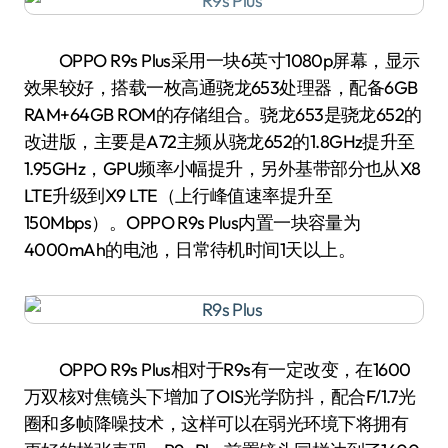
OPPO R9s Plus采用一块6英寸1080p屏幕，显示
效果较好，搭载一枚高通骁龙653处理器，配备6GB
RAM+64GB ROM的存储组合。骁龙653是骁龙652的
改进版，主要是A72主频从骁龙652的1.8GHz提升至
1.95GHz，GPU频率小幅提升，另外基带部分也从X8
LTE升级到X9 LTE（上行峰值速率提升至
150Mbps）。OPPO R9s Plus内置一块容量为
4000mAh的电池，日常待机时间1天以上。
OPPO R9s Plus相对于R9s有一定改变，在1600
万双核对焦镜头下增加了OIS光学防抖，配合F/1.7光
圈和多帧降噪技术，这样可以在弱光环境下将拥有