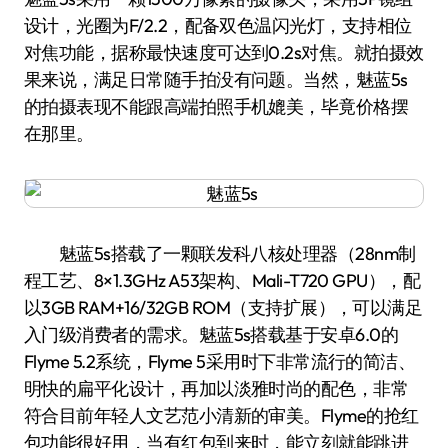
设计，光圈为F/2.2，配备双色温闪光灯，支持相位
对焦功能，据称最快速度可达到0.2s对焦。就拍摄效
果来说，满足日常随手拍没有问题。当然，魅蓝5s
的拍摄表现不能跟高端拍照手机媲美，毕竟价格摆
在那里。
魅蓝5s搭载了一颗联发科八核处理器（28nm制
程工艺、8×1.3GHz A53架构、Mali-T720 GPU），配
以3GB RAM+16/32GB ROM（支持扩展），可以满足
入门级消费者的需求。魅蓝5s搭载基于安卓6.0的
Flyme 5.2系统，Flyme 5采用时下非常流行的简洁、
明快的扁平化设计，再加以淡雅时尚的配色，非常
符合目前年轻人文艺范小清新的审美。Flyme的抢红
包功能很好用，当有红包到来时，能立刻就能跳进