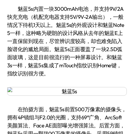
魅蓝5s内置一块3000mAh电池，并支持9V/2A
快充充电（机配充电器支持5V/9V-2A输出），一般
情况下待机1天以上。魅蓝5s的外观设计和魅蓝Note
5一样，这种略为硬朗的设计风格从去年的魅蓝E上
一直保留到现在，尽管辨识度较高，却也难免陷入
脸谱化的尴尬局面。魅蓝5s正面覆盖了一块2.5D弧
面玻璃，这是目前很流行的一种屏幕设计。和魅蓝
3s一样，魅蓝5s集成了mTouch指纹识别Home键，
指纹识别很方便。
在拍摄方面，魅蓝5s前置500万像素的摄像头，
拥有4P镜组与F2.0的光圈，支持69°广角、ArcSoft
美颜算法、Face AE面部曝光增强算法。后置方面，
魅蓝5s采用一颗1300万像素的摄像头，采用5P镜组