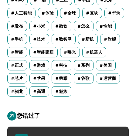
Vivo
一加
三星
中国
京东
人工智能
体验
全球
区块
华为
发布
小米
微软
怎么
性能
手机
技术
数智网
新机
旗舰
智能
智能家居
曝光
机器人
正式
游戏
科技
系列
美国
芯片
苹果
荣耀
谷歌
运营商
骁龙
高通
魅族
您错过了