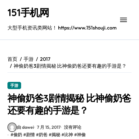
跳
151手机网
转
到
内
大型手机资讯类网站！ https://www.151shouji.com
容
首页
手游
2017
神偷奶爸3剧情揭秘 比神偷奶爸还要有趣的手游是？
手游
神偷奶爸3剧情揭秘 比神偷奶爸
还要有趣的手游是？
由 dawei
7 月 15, 2017
没有评论
#
偷奶
#
剧情
#
奶爸
#
揭秘
#
比神
#
神偷