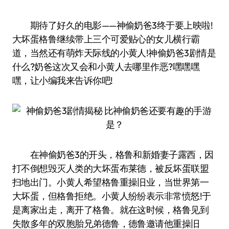
期待了好久的电影——神偷奶爸3终于要上映啦!
大坏蛋格鲁继续带上三个可爱贴心的女儿横行霸
道，当然还有萌炸天际线的小黄人!神偷奶爸3剧情是
什么?奶爸这次又会和小黄人去哪里作恶?嘿嘿嘿
嘿，让小编我来告诉你吧!
在神偷奶爸3的开头，格鲁和新婚妻子露西，因
打不倒想毁灭人类的大坏蛋布莱德，被反坏蛋联盟
扫地出门。小黄人希望格鲁重操旧业，当世界第一
大坏蛋，但格鲁拒绝。小黄人纷纷表示非常愤怒!于
是离家出走，离开了格鲁。就在这时候，格鲁见到
失散多年的双胞胎兄弟德鲁，德鲁邀请他重操旧