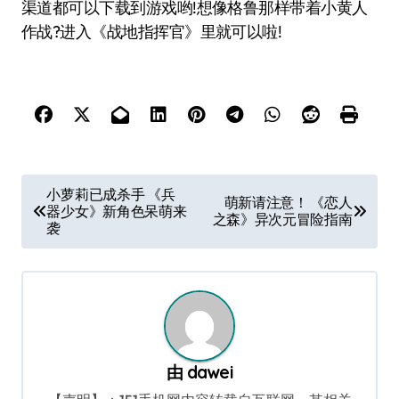
渠道都可以下载到游戏哟!想像格鲁那样带着小黄人
作战?进入《战地指挥官》里就可以啦!
文
小萝莉已成杀手 《兵
萌新请注意！ 《恋人
器少女》新角色呆萌来
章
之森》异次元冒险指南
袭
导
航
由
dawei