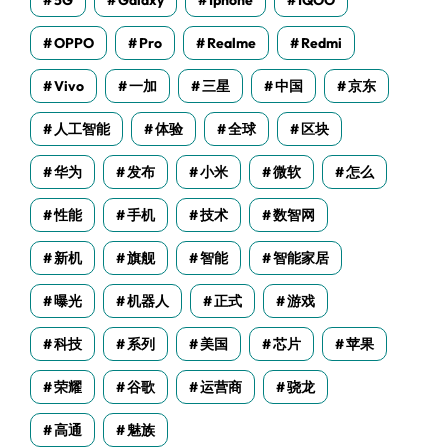
5G
Galaxy
Iphone
IQOO
OPPO
Pro
Realme
Redmi
Vivo
一加
三星
中国
京东
人工智能
体验
全球
区块
华为
发布
小米
微软
怎么
性能
手机
技术
数智网
新机
旗舰
智能
智能家居
曝光
机器人
正式
游戏
科技
系列
美国
芯片
苹果
荣耀
谷歌
运营商
骁龙
高通
魅族