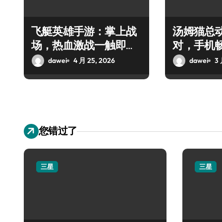
飞艇英雄手游：掌上战
汤姆猫总
场，热血激战一触即
对，手机
发！
dawei
4 月 25, 2026
dawei
3 
您错过了
三星
三星