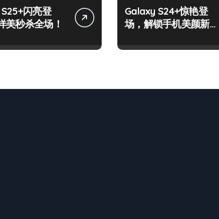
y S25+闪亮登
Galaxy S24+惊艳登
样美秒杀全场！
场，解锁手机美颜新境
界！