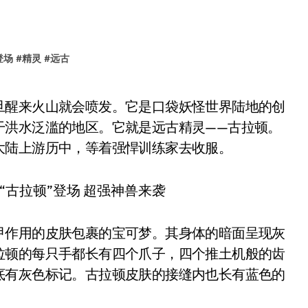
登场
#
精灵
#
远古
干洪水泛滥的地区。它就是远古精灵——古拉顿。
大陆上游历中，等着强悍训练家去收服。
甲作用的皮肤包裹的宝可梦。其身体的暗面呈现灰
拉顿的每只手都长有四个爪子，四个推土机般的齿
底有灰色标记。古拉顿皮肤的接缝内也长有蓝色的