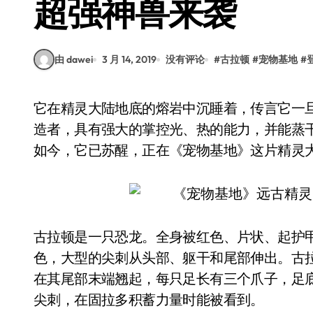
超强神兽来袭
由 dawei
3 月 14, 2019
没有评论
#
古拉顿
#
宠物基地
#
它在精灵大陆地底的熔岩中沉睡着，传言它一旦醒来火山就会喷发。它是口袋妖怪世界陆地的创
造者，具有强大的掌控光、热的能力，并能蒸
如今，它已苏醒，正在《宠物基地》这片精灵
古拉顿是一只恐龙。全身被红色、片状、起护
色，大型的尖刺从头部、躯干和尾部伸出。古
在其尾部末端翘起，每只足长有三个爪子，足
尖刺，在固拉多积蓄力量时能被看到。