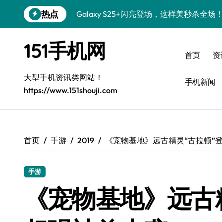
跳
热点
Galaxy S25+闪亮登场，这样美秒杀全场
转
到
Galaxy S24+惊艳登场，解锁手机美颜新
内
151手机网
容
Galaxy S26+颜值爆升！机皇美颜秘籍大
首页
资
Galaxy A56 5G登场，时尚旗舰新体验！
大型手机资讯类网站！
手机新闻
https://www.151shouji.com
三星Galaxy S26发布：个性美化全攻略
Galaxy S25美颜密码：秒变个性酷机！
Galaxy C55 5G焕新秘籍：潮流定制玩出
首页
手游
2019
《宠物基地》远古精灵“古拉顿”登
Galaxy C55 5G登场，演绎三星美学新巅
手游
Galaxy Z Flip6：折叠新潮，炫美随行
《宠物基地》远古
S25 Ultra颜值封神！定制主题潮爆登场