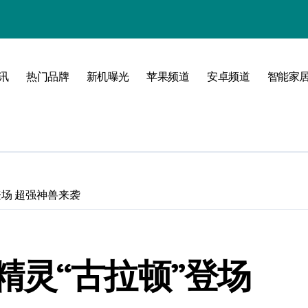
！
境界！
公开
讯
热门品牌
新机曝光
苹果频道
安卓频道
智能家
圈
场 超强神兽来袭
峰！
精灵“古拉顿”登场