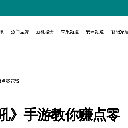
！
境界！
公开
讯
热门品牌
新机曝光
苹果频道
安卓频道
智能家
圈
赚点零花钱
峰！
吼》手游教你赚点零