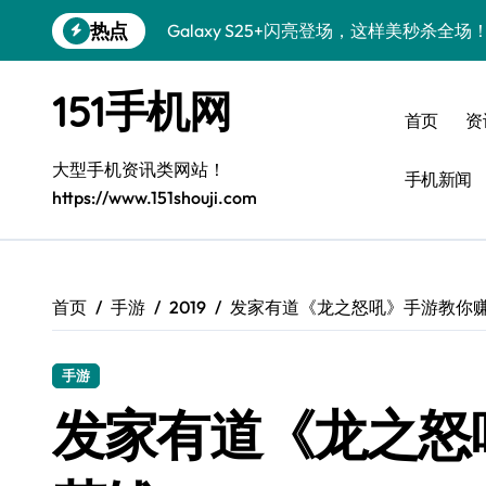
跳
热点
Galaxy S25+闪亮登场，这样美秒杀全场
转
到
Galaxy S24+惊艳登场，解锁手机美颜新
内
151手机网
容
Galaxy S26+颜值爆升！机皇美颜秘籍大
首页
资
Galaxy A56 5G登场，时尚旗舰新体验！
大型手机资讯类网站！
手机新闻
https://www.151shouji.com
三星Galaxy S26发布：个性美化全攻略
Galaxy S25美颜密码：秒变个性酷机！
Galaxy C55 5G焕新秘籍：潮流定制玩出
首页
手游
2019
发家有道《龙之怒吼》手游教你
Galaxy C55 5G登场，演绎三星美学新巅
手游
Galaxy Z Flip6：折叠新潮，炫美随行
发家有道《龙之怒
S25 Ultra颜值封神！定制主题潮爆登场