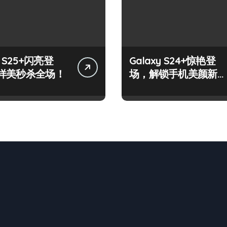
y S25+闪亮登
Galaxy S24+惊艳登
样美秒杀全场！
场，解锁手机美颜新境
界！