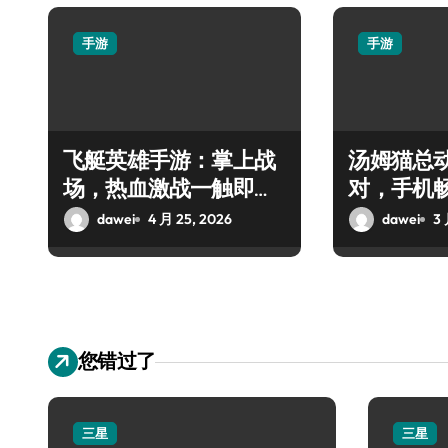
手游
手游
飞艇英雄手游：掌上战
汤姆猫总
场，热血激战一触即
对，手机
发！
dawei
4 月 25, 2026
dawei
3 
您错过了
三星
三星