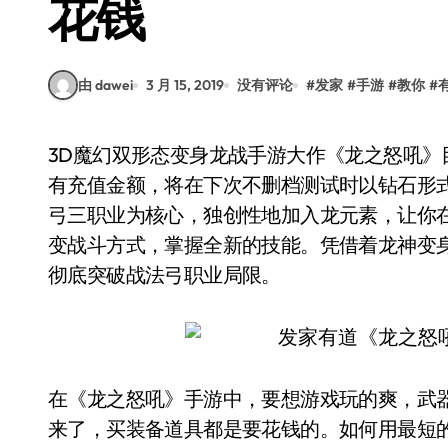
花钱
由 dawei
3 月 15, 2019
没有评论
#
发家
#
手游
#
教你
#
3D魔幻双形态变身龙战手游大作《龙之怒吼》目前已经开启安卓删档计费测试。在本次测试中所
有充值金额，将在下次不删档测试时以钻石形式
弓三职业为核心，独创性地加入龙元素，让你
变战斗方式，掌握全新的技能。凭借着龙神变
彻底突破战法弓职业局限。
在《龙之怒吼》手游中，要想游戏玩的爽，武
来了，买装备道具都是要花钱的。如何用最短的