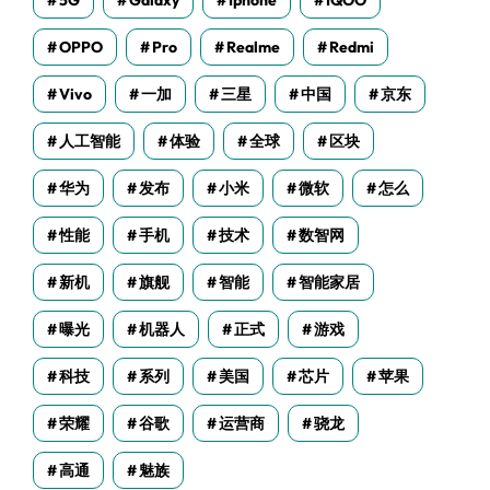
5G
Galaxy
Iphone
IQOO
OPPO
Pro
Realme
Redmi
Vivo
一加
三星
中国
京东
人工智能
体验
全球
区块
华为
发布
小米
微软
怎么
性能
手机
技术
数智网
新机
旗舰
智能
智能家居
曝光
机器人
正式
游戏
科技
系列
美国
芯片
苹果
荣耀
谷歌
运营商
骁龙
高通
魅族