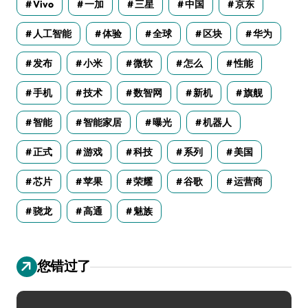
Vivo
一加
三星
中国
京东
人工智能
体验
全球
区块
华为
发布
小米
微软
怎么
性能
手机
技术
数智网
新机
旗舰
智能
智能家居
曝光
机器人
正式
游戏
科技
系列
美国
芯片
苹果
荣耀
谷歌
运营商
骁龙
高通
魅族
您错过了