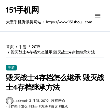
跳
151手机网
转
到
内
大型手机资讯类网站！ https://www.151shouji.com
容
首页
手游
2019
毁灭战士4存档怎么继承 毁灭战士4存档继承方法
手游
毁灭战士4存档怎么继承 毁灭战
士4存档继承方法
由 dawei
3 月 15, 2019
没有评论
#
存档
#
怎么
#
战士
#
方法
#
毁灭
#
继承