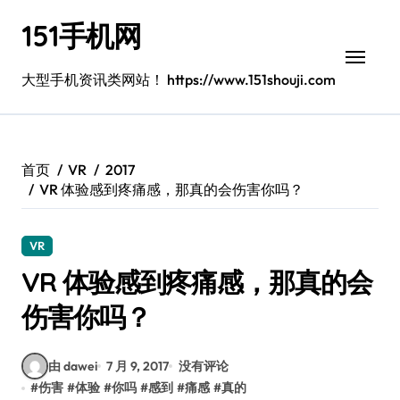
跳
151手机网
转
到
内
大型手机资讯类网站！ https://www.151shouji.com
容
首页
VR
2017
VR 体验感到疼痛感，那真的会伤害你吗？
VR
VR 体验感到疼痛感，那真的会
伤害你吗？
由 dawei
7 月 9, 2017
没有评论
#
伤害
#
体验
#
你吗
#
感到
#
痛感
#
真的