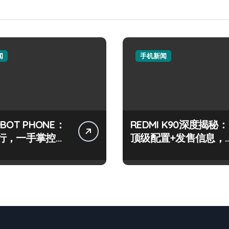
闻
手机新闻
BOT PHONE：
REDMI K90深度揭秘：
行，一手掌控世
顶级配置+发售信息，
动态！
一文全览！