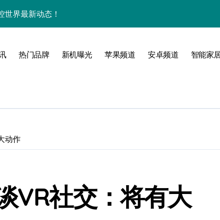
掌控世界最新动态！
信息，一文全览！
态全知晓！
讯
热门品牌
新机曝光
苹果频道
安卓频道
智能家
机超实用玩法秘籍
开启手机新纪元！
速递尽在掌中！
带你解锁未来新科技！
有大动作
小时智囊资讯时刻相伴！
亮点全揭秘
负责人谈VR社交：将有大
E新机抢先震撼亮相！