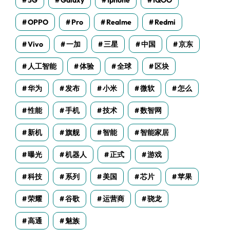
5G
Galaxy
Iphone
IQOO
OPPO
Pro
Realme
Redmi
Vivo
一加
三星
中国
京东
人工智能
体验
全球
区块
华为
发布
小米
微软
怎么
性能
手机
技术
数智网
新机
旗舰
智能
智能家居
曝光
机器人
正式
游戏
科技
系列
美国
芯片
苹果
荣耀
谷歌
运营商
骁龙
高通
魅族