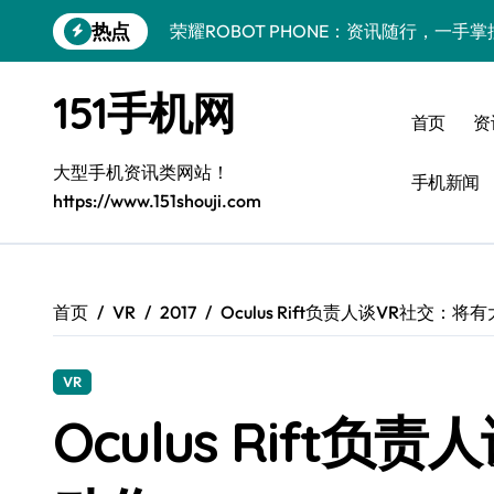
跳
热点
荣耀ROBOT PHONE：资讯随行，一手
转
到
REDMI K90深度揭秘：顶级配置+发售
内
151手机网
容
小米17 Pro Max资讯速递，一机在手动
首页
资
荣耀Magic V6驾到！一屏掌控，解锁新
大型手机资讯类网站！
手机新闻
https://www.151shouji.com
iPhone 17 Pro重磅来袭：性能跃升，
荣耀500 Pro携MOLLY来袭，前沿科技
荣耀Magic8 RSR抢先揭秘！手机管家
首页
VR
2017
Oculus Rift负责人谈VR社交：将
荣耀ROBOT PHONE：一触即享，24
VR
iPhone Air重磅来袭！性能飙升，新品
Oculus Rift
手机先锋揭秘：三星Galaxy Z Flip7 F