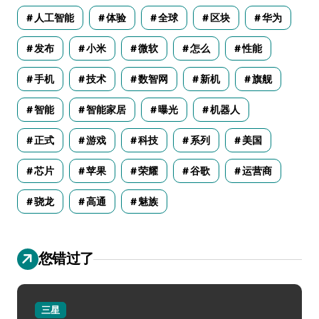
人工智能
体验
全球
区块
华为
发布
小米
微软
怎么
性能
手机
技术
数智网
新机
旗舰
智能
智能家居
曝光
机器人
正式
游戏
科技
系列
美国
芯片
苹果
荣耀
谷歌
运营商
骁龙
高通
魅族
您错过了
三星