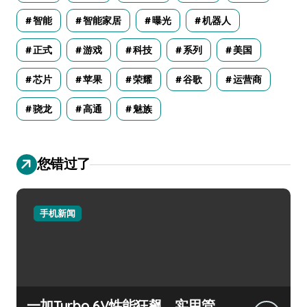
智能
智能家居
曝光
机器人
正式
游戏
科技
系列
美国
芯片
苹果
荣耀
谷歌
运营商
骁龙
高通
魅族
您错过了
手机新闻
一加Turbo 6V性能狂飙，实用管