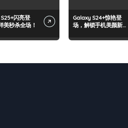
y S25+闪亮登
Galaxy S24+惊艳登
样美秒杀全场！
场，解锁手机美颜新境
界！