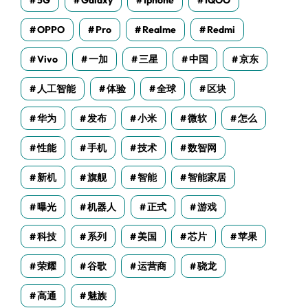
5G
Galaxy
Iphone
IQOO
OPPO
Pro
Realme
Redmi
Vivo
一加
三星
中国
京东
人工智能
体验
全球
区块
华为
发布
小米
微软
怎么
性能
手机
技术
数智网
新机
旗舰
智能
智能家居
曝光
机器人
正式
游戏
科技
系列
美国
芯片
苹果
荣耀
谷歌
运营商
骁龙
高通
魅族