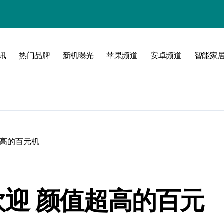
！
境界！
公开
讯
热门品牌
新机曝光
苹果频道
安卓频道
智能家
圈
超高的百元机
峰！
欢迎 颜值超高的百元