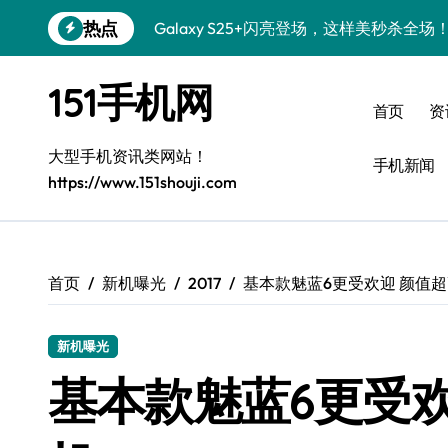
跳
热点
Galaxy S25+闪亮登场，这样美秒杀全场
转
到
Galaxy S24+惊艳登场，解锁手机美颜新
内
151手机网
容
Galaxy S26+颜值爆升！机皇美颜秘籍大
首页
资
Galaxy A56 5G登场，时尚旗舰新体验！
大型手机资讯类网站！
手机新闻
https://www.151shouji.com
三星Galaxy S26发布：个性美化全攻略
Galaxy S25美颜密码：秒变个性酷机！
Galaxy C55 5G焕新秘籍：潮流定制玩出
首页
新机曝光
2017
基本款魅蓝6更受欢迎 颜值
Galaxy C55 5G登场，演绎三星美学新巅
新机曝光
Galaxy Z Flip6：折叠新潮，炫美随行
基本款魅蓝6更受
S25 Ultra颜值封神！定制主题潮爆登场