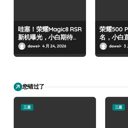
哇塞！荣耀Magic8 RSR
荣耀500 P
新机曝光，小白期待值
名，小白
拉满！
dawei
4 月 24, 2026
dawei
3 
您错过了
三星
三星