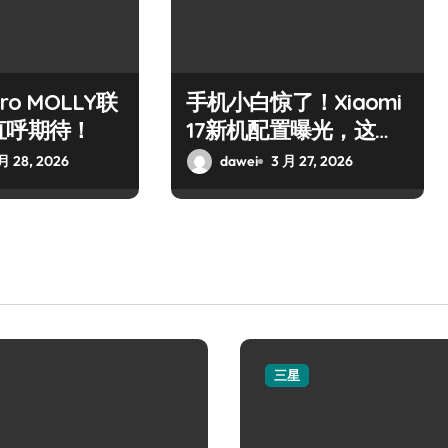
ro MOLLY联
手机小白惊了！Xiaomi
直呼期待！
17新机配置曝光，这参
数绝了！
月 28, 2026
dawei
3 月 27, 2026
三星