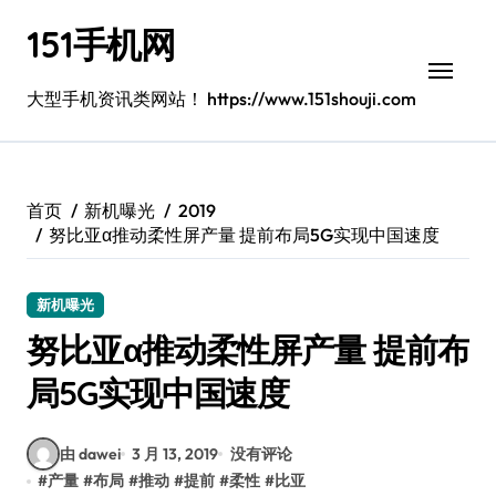
跳
151手机网
转
到
内
大型手机资讯类网站！ https://www.151shouji.com
容
首页
新机曝光
2019
努比亚α推动柔性屏产量 提前布局5G实现中国速度
新机曝光
努比亚α推动柔性屏产量 提前布
局5G实现中国速度
由 dawei
3 月 13, 2019
没有评论
#
产量
#
布局
#
推动
#
提前
#
柔性
#
比亚