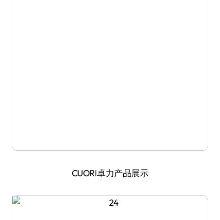
CUORI卓力产品展示