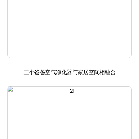
三个爸爸空气净化器与家居空间相融合