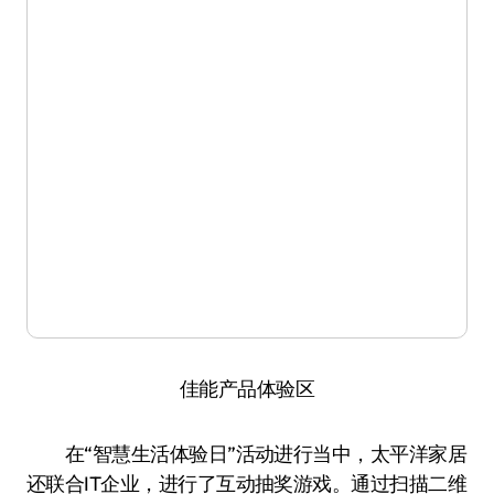
佳能产品体验区
在“智慧生活体验日”活动进行当中，太平洋家居
还联合IT企业，进行了互动抽奖游戏。通过扫描二维