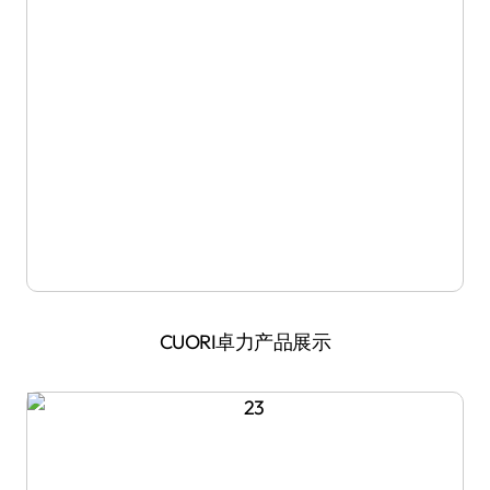
CUORI卓力产品展示