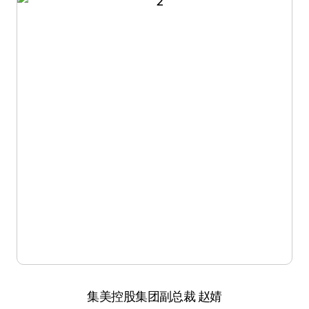
集美控股集团副总裁 赵婧