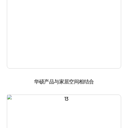
华硕产品与家居空间相结合