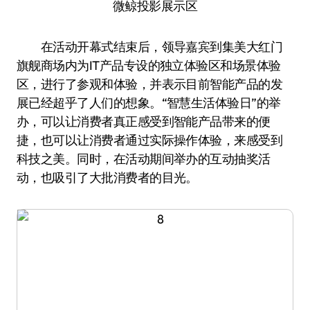
微鲸投影展示区
在活动开幕式结束后，领导嘉宾到集美大红门
旗舰商场内为IT产品专设的独立体验区和场景体验
区，进行了参观和体验，并表示目前智能产品的发
展已经超乎了人们的想象。“智慧生活体验日”的举
办，可以让消费者真正感受到智能产品带来的便
捷，也可以让消费者通过实际操作体验，来感受到
科技之美。同时，在活动期间举办的互动抽奖活
动，也吸引了大批消费者的目光。