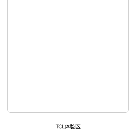
TCL体验区