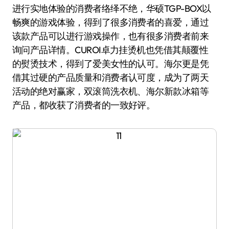
进行实地体验的消费者络绎不绝，华硕TGP-BOX以
畅爽的游戏体验，得到了很多消费者的喜爱，通过
该款产品可以进行游戏操作，也有很多消费者前来
询问产品详情。CUROI卓力挂烫机也凭借其颠覆性
的熨烫技术，得到了爱美女性的认可。海尔更是凭
借其过硬的产品质量和消费者认可度，成为了两天
活动的绝对赢家，双滚筒洗衣机、海尔新款冰箱等
产品，都收获了消费者的一致好评。