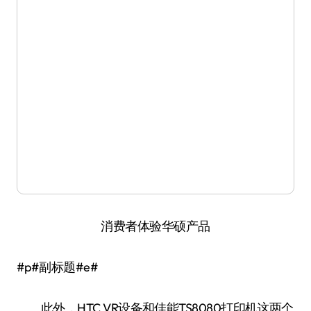
消费者体验华硕产品
#p#副标题#e#
此外，HTC VR设备和佳能TS8080打印机这两个