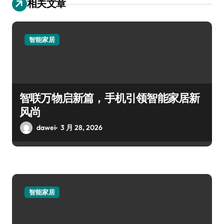
相关文章
智能家居
智联万物启新篇，手机引领智能家居新
风尚
dawei
3 月 28, 2026
智能家居