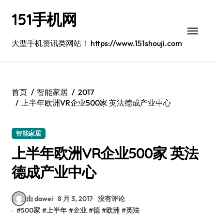
跳
151手机网
转
到
内
大型手机资讯类网站！ https://www.151shouji.com
容
首页
智能家居
2017
上半年欧洲VR企业500家 英法德成产业中心
智能家居
上半年欧洲VR企业500家 英法
德成产业中心
由 dawei
8 月 3, 2017
没有评论
#
500家
#
上半年
#
企业
#
德
#
欧洲
#
英法