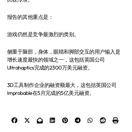
报告的其他重点是：
游戏仍然是竞争最激烈的类别。
侧重于脑部，身体，眼睛和脚部交互的用户输入是
增长速度最快的领域之一，这包括英国公司
Ultrahaptics完成的2300万美元融资。
3D工具制作企业的融资额最大，这包括英国公司
Improbable在5月完成的5亿美元融资。