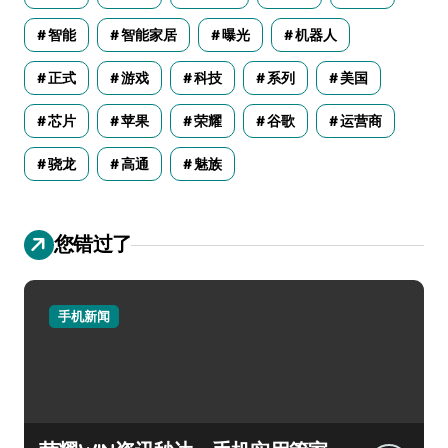
智能
智能家居
曝光
机器人
正式
游戏
科技
系列
美国
芯片
苹果
荣耀
谷歌
运营商
骁龙
高通
魅族
您错过了
手机新闻