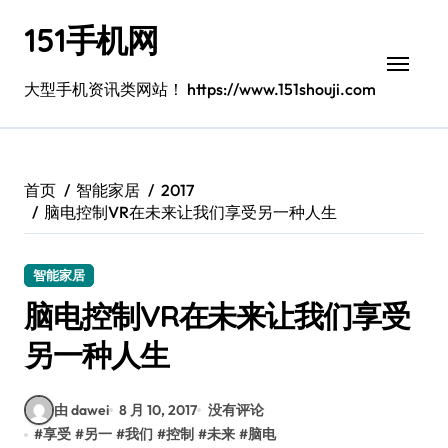
跳
151手机网
转
到
内
大型手机资讯类网站！ https://www.151shouji.com
容
首页
智能家居
2017
脑电控制VR在未来让我们享受另一种人生
智能家居
脑电控制VR在未来让我们享受
另一种人生
由 dawei
8 月 10, 2017
没有评论
#
享受
#
另一
#
我们
#
控制
#
未来
#
脑电