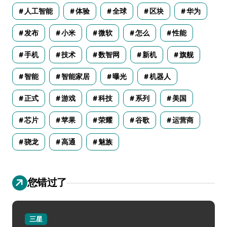
人工智能
体验
全球
区块
华为
发布
小米
微软
怎么
性能
手机
技术
数智网
新机
旗舰
智能
智能家居
曝光
机器人
正式
游戏
科技
系列
美国
芯片
苹果
荣耀
谷歌
运营商
骁龙
高通
魅族
您错过了
三星