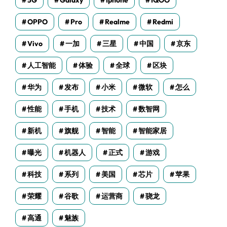
5G
Galaxy
Iphone
IQOO
OPPO
Pro
Realme
Redmi
Vivo
一加
三星
中国
京东
人工智能
体验
全球
区块
华为
发布
小米
微软
怎么
性能
手机
技术
数智网
新机
旗舰
智能
智能家居
曝光
机器人
正式
游戏
科技
系列
美国
芯片
苹果
荣耀
谷歌
运营商
骁龙
高通
魅族