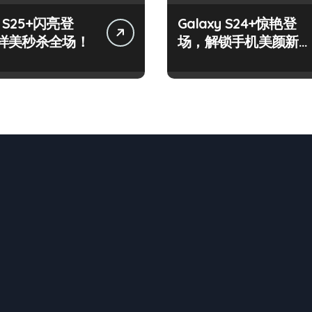
y S25+闪亮登
Galaxy S24+惊艳登
样美秒杀全场！
场，解锁手机美颜新境
界！