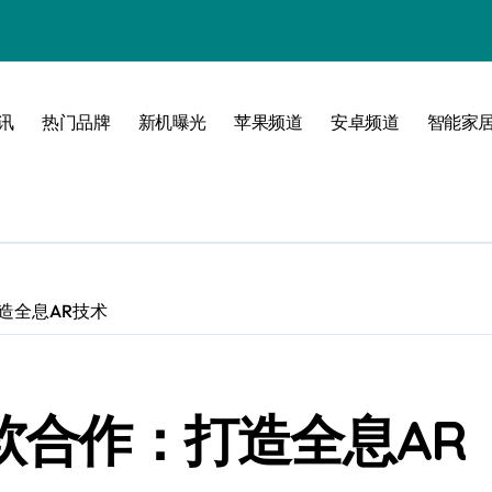
！
境界！
公开
讯
热门品牌
新机曝光
苹果频道
安卓频道
智能家
圈
：打造全息AR技术
峰！
s与微软合作：打造全息AR