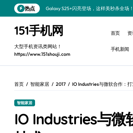
跳
热点
Galaxy S25+闪亮登场，这样美秒杀全场
转
到
Galaxy S24+惊艳登场，解锁手机美颜新
内
151手机网
容
Galaxy S26+颜值爆升！机皇美颜秘籍大
首页
资
Galaxy A56 5G登场，时尚旗舰新体验！
大型手机资讯类网站！
手机新闻
https://www.151shouji.com
三星Galaxy S26发布：个性美化全攻略
Galaxy S25美颜密码：秒变个性酷机！
Galaxy C55 5G焕新秘籍：潮流定制玩出
首页
智能家居
2017
IO Industries与微软合作
Galaxy C55 5G登场，演绎三星美学新巅
智能家居
Galaxy Z Flip6：折叠新潮，炫美随行
IO Industrie
S25 Ultra颜值封神！定制主题潮爆登场