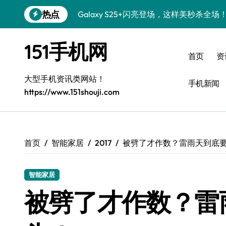
跳
热点
Galaxy S25+闪亮登场，这样美秒杀全场
转
到
Galaxy S24+惊艳登场，解锁手机美颜新
内
151手机网
容
Galaxy S26+颜值爆升！机皇美颜秘籍大
首页
资
Galaxy A56 5G登场，时尚旗舰新体验！
大型手机资讯类网站！
手机新闻
https://www.151shouji.com
三星Galaxy S26发布：个性美化全攻略
Galaxy S25美颜密码：秒变个性酷机！
Galaxy C55 5G焕新秘籍：潮流定制玩出
首页
智能家居
2017
被劈了才作数？雷雨天到底
Galaxy C55 5G登场，演绎三星美学新巅
智能家居
Galaxy Z Flip6：折叠新潮，炫美随行
被劈了才作数？雷
S25 Ultra颜值封神！定制主题潮爆登场