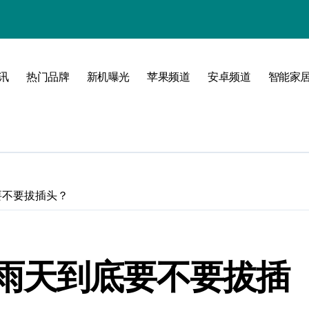
！
境界！
公开
讯
热门品牌
新机曝光
苹果频道
安卓频道
智能家
圈
要不要拔插头？
峰！
雨天到底要不要拔插