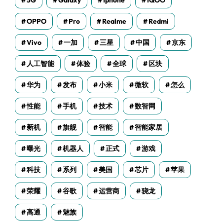
5G
Galaxy
Iphone
IQOO
OPPO
Pro
Realme
Redmi
Vivo
一加
三星
中国
京东
人工智能
体验
全球
区块
华为
发布
小米
微软
怎么
性能
手机
技术
数智网
新机
旗舰
智能
智能家居
曝光
机器人
正式
游戏
科技
系列
美国
芯片
苹果
荣耀
谷歌
运营商
骁龙
高通
魅族