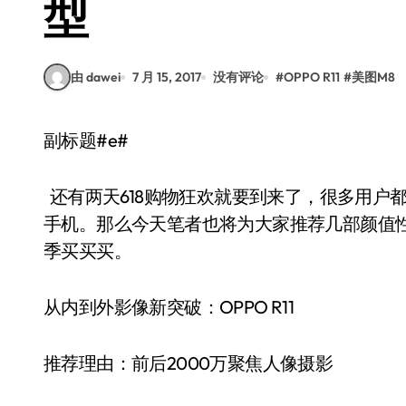
型
由 dawei
7 月 15, 2017
没有评论
#
OPPO R11
#
美图M8
副标题#e#
还有两天618购物狂欢就要到来了，很多用户
手机。那么今天笔者也将为大家推荐几部颜值
季买买买。
从内到外影像新突破：OPPO R11
推荐理由：前后2000万聚焦人像摄影