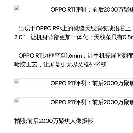
出现于OPPO R9s上的微缝天线演变成沿着
2.0”，让机身背部更加一体化；天线条只有0.5
OPPO R11边框窄至1.6mm，让手机亮屏
喷胶工艺，让屏幕更无界又格外坚韧。
拍照:前后2000万聚焦人像摄影