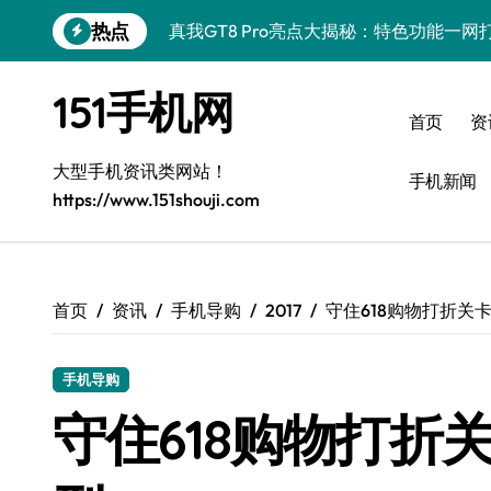
跳
热点
真我GT8 Pro亮点大揭秘：特色功能一
转
到
荣耀500 Pro MOLLY来袭！最新资讯+
内
151手机网
容
OPPO Find X9 Pro深度揭秘：亮点
首页
资
vivo S50 Pro mini来袭！小屏旗舰，
大型手机资讯类网站！
手机新闻
https://www.151shouji.com
REDMI K90深度揭秘：超强配置亮点，
三星W26资讯速递：智领未来，一键解锁
华为nova 15 Ultra新功能解锁，限时优
首页
资讯
手机导购
2017
守住618购物打折关
三星Galaxy Z Fold7：创新科技赋能
手机导购
iPhone 17e重磅来袭！深度揭秘性能配
守住618购物打折
荣耀WIN资讯秒达，手机实用管家助你快