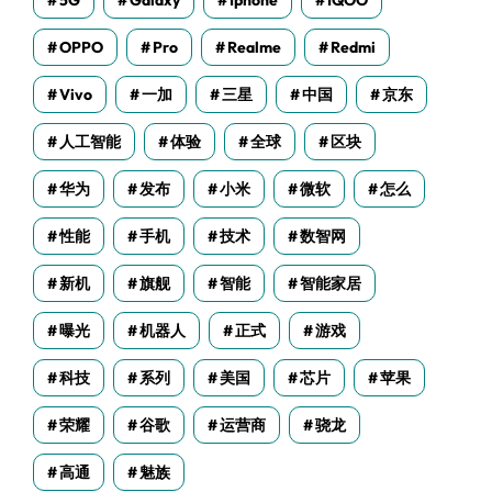
5G
Galaxy
Iphone
IQOO
OPPO
Pro
Realme
Redmi
Vivo
一加
三星
中国
京东
人工智能
体验
全球
区块
华为
发布
小米
微软
怎么
性能
手机
技术
数智网
新机
旗舰
智能
智能家居
曝光
机器人
正式
游戏
科技
系列
美国
芯片
苹果
荣耀
谷歌
运营商
骁龙
高通
魅族