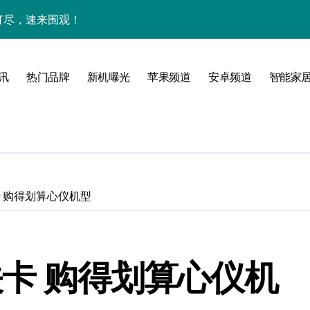
网打尽，速来围观！
玩机秘籍一网打尽
全解析+超实用技巧大放送！
讯
热门品牌
新机曝光
苹果频道
安卓频道
智能家
亮点速览一触即发！
一文全掌握！
科技新魅力！
惠速来把握！
卡 购得划算心仪机型
，折叠旗舰一手掌控！
置升级新亮点
关卡 购得划算心仪机
人一步领风骚！