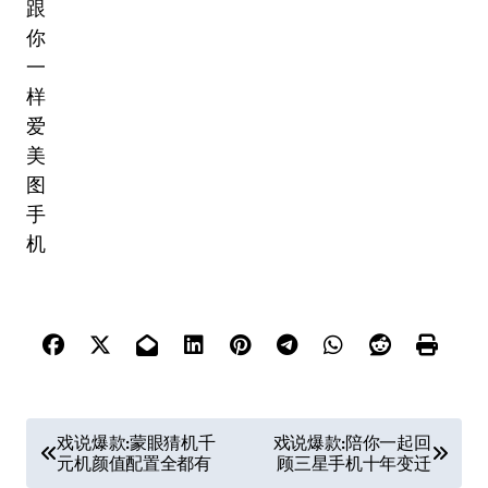
文
戏说爆款:蒙眼猜机千
戏说爆款:陪你一起回
元机颜值配置全都有
顾三星手机十年变迁
章