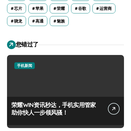
芯片
苹果
荣耀
谷歌
运营商
骁龙
高通
魅族
您错过了
手机新闻
荣耀WIN资讯秒达，手机实用管家
助你快人一步领风骚！