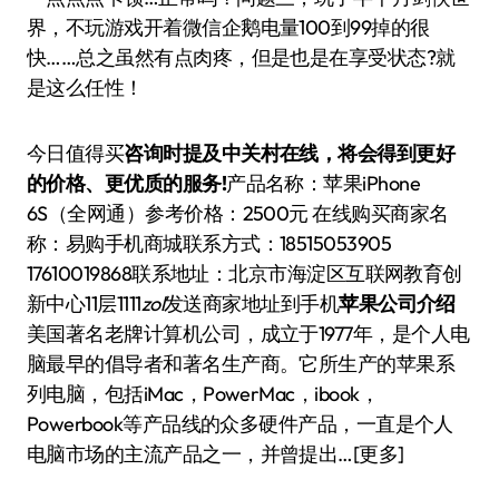
界，不玩游戏开着微信企鹅电量100到99掉的很
快……总之虽然有点肉疼，但是也是在享受状态?就
是这么任性！
今日值得买
咨询时提及中关村在线，将会得到更好
的价格、更优质的服务!
产品名称：苹果iPhone
6S（全网通）参考价格：2500元 在线购买商家名
称：易购手机商城联系方式：18515053905
17610019868联系地址：北京市海淀区互联网教育创
新中心11层1111
zol
发送商家地址到手机
苹果公司介绍
美国著名老牌计算机公司，成立于1977年，是个人电
脑最早的倡导者和著名生产商。它所生产的苹果系
列电脑，包括iMac，PowerMac，ibook，
Powerbook等产品线的众多硬件产品，一直是个人
电脑市场的主流产品之一，并曾提出…[更多]