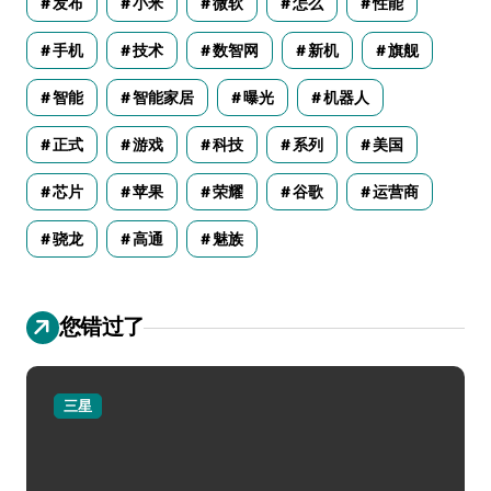
发布
小米
微软
怎么
性能
手机
技术
数智网
新机
旗舰
智能
智能家居
曝光
机器人
正式
游戏
科技
系列
美国
芯片
苹果
荣耀
谷歌
运营商
骁龙
高通
魅族
您错过了
三星