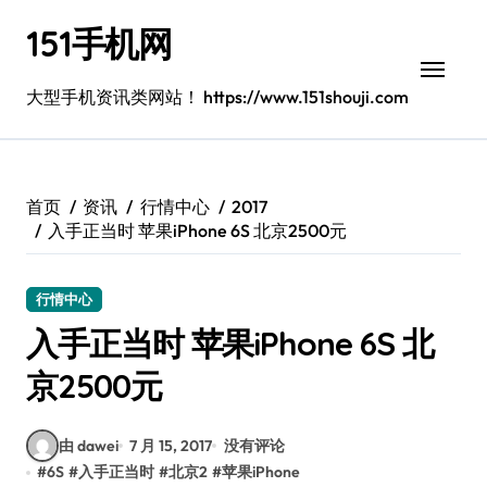
跳
151手机网
转
到
内
大型手机资讯类网站！ https://www.151shouji.com
容
首页
资讯
行情中心
2017
入手正当时 苹果iPhone 6S 北京2500元
行情中心
入手正当时 苹果iPhone 6S 北
京2500元
由 dawei
7 月 15, 2017
没有评论
#
6S
#
入手正当时
#
北京2
#
苹果iPhone