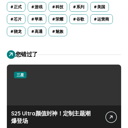
正式
游戏
科技
系列
美国
芯片
苹果
荣耀
谷歌
运营商
骁龙
高通
魅族
您错过了
三星
S25 Ultra颜值封神！定制主题潮
爆登场