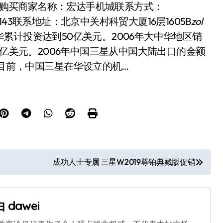
线购买
商家名称：
宏达手机城
联系方式：
143
联系地址：
北京中关村科贸大厦16层1605B
zol
累计投资达到50亿美元。2006年大中华地区销
5亿美元。2006年中国三星从中国大陆出口的金额
。目前，中国三星在华设立的机…
成功人士专属 三星W2019尊铂典藏版促销
由
dawei