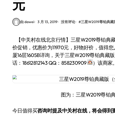
元
由 dawei
3 月 13, 2019
没有评论
#
三星W2019尊铂典藏版
【中关村在线北京行情】三星W2019尊铂典藏版（全网通）手机，近日在商家“宏达手机城”特
价促销，优惠价为11970元，好物好价，值
厦16层1605B详询，关于三星W2019尊铂
话：18612812143 QQ：858230909
）该商家
图为：三星W2019尊
今日值得买
咨询时提及中关村在线，将会得到更