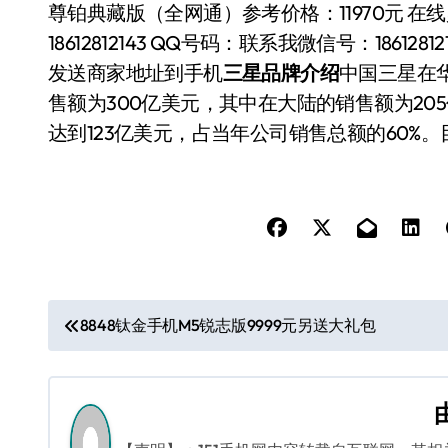
尊铂典藏版（全网通）
参考价格：
11970元 在
18612812143 QQ号码：
联系我
微信号：
18612812
发送商家地址到手机
三星品牌介绍
中国三星在华
售额为300亿美元，其中在大陆的销售额为20
达到123亿美元，占当年公司销售总额的60%
文
8848钛金手机M5锐志版9999元另送大礼包
章
导
航