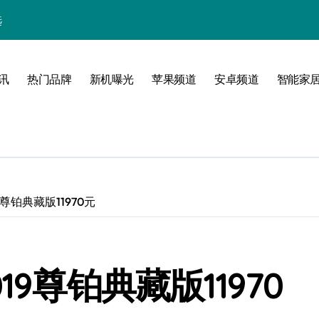
选
尚
讯
热门品牌
新机曝光
苹果频道
安卓频道
智能家
尊铂典藏版11970元
9尊铂典藏版11970