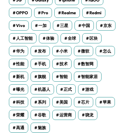
5G
Galaxy
Iphone
IQOO
OPPO
Pro
Realme
Redmi
Vivo
一加
三星
中国
京东
人工智能
体验
全球
区块
华为
发布
小米
微软
怎么
性能
手机
技术
数智网
新机
旗舰
智能
智能家居
曝光
机器人
正式
游戏
科技
系列
美国
芯片
苹果
荣耀
谷歌
运营商
骁龙
高通
魅族