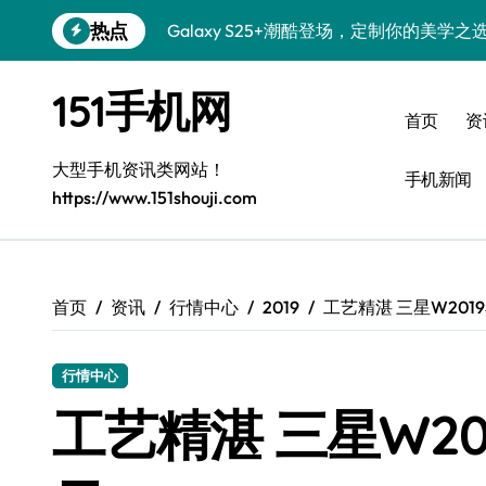
跳
热点
Galaxy S25+潮酷登场，定制你的美学之
转
到
Galaxy C55 5G登场，个性定制潮启新风
内
151手机网
容
A56 5G潮美新定义：个性美学一键解锁
首页
资
三星W26奢华蜕变：尊贵体验全解锁
大型手机资讯类网站！
手机新闻
https://www.151shouji.com
S26 Ultra华丽升级，极致美机技巧全解析
极简之选：荣耀Magic V6开启生活新风尚
极简美学｜小米17 Ultra徕卡版，优雅之选
首页
资讯
行情中心
2019
工艺精湛 三星W2019
极简之选：真我GT8 Pro，高效生活新篇
行情中心
Z Fold6折叠屏美学家，解锁高阶玩法
工艺精湛 三星W201