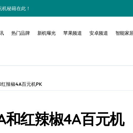
效玩机秘籍在此！
来围观！
管家带你揭秘惊艳新亮点！
讯
热门品牌
新机曝光
苹果频道
安卓频道
智能家
点全揭秘！
！
境界！
和红辣椒4A百元机PK
公开
4A和红辣椒4A百元机
来科技掌中新境！