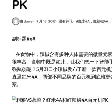
PK
由 dawei
7 月 18, 2017
没有评论
#
红米4A，红辣椒4A
副标题#e#
在食物中，辣椒含有多种人体需要的微量元素
很丰富。食物中既是如此，让我们想一下智能手
强孰弱呢？5月31日小辣椒发布了新一款百元
直逼红米4A，两部不同品牌的百元机到底谁
案。