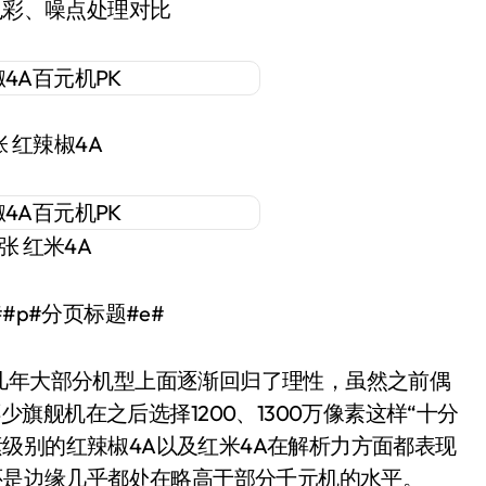
色彩、噪点处理对比
 红辣椒4A
张 红米4A
##p#分页标题#e#
几年大部分机型上面逐渐回归了理性，虽然之前偶
少旗舰机在之后选择1200、1300万像素这样“十分
素级别的红辣椒4A以及红米4A在解析力方面都表现
还是边缘几乎都处在略高于部分千元机的水平。