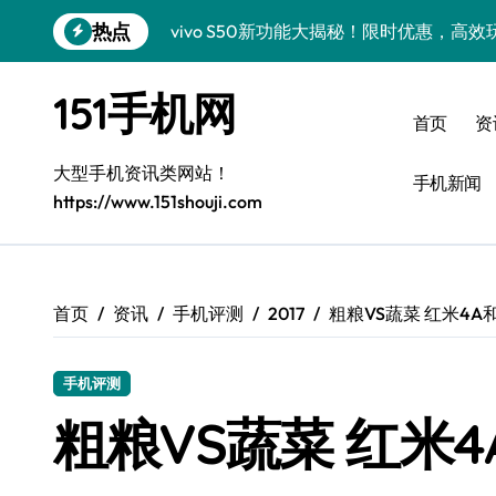
跳
热点
vivo S50新功能大揭秘！限时优惠，高
转
到
小米17 Pro重磅来袭，实用功能大揭秘速
内
151手机网
容
三星Galaxy Z Fold7抢先曝光，手机
首页
资
三星Galaxy S26震撼来袭，创新科技亮
大型手机资讯类网站！
手机新闻
https://www.151shouji.com
S25 Ultra颜值封神！定制主题潮爆登场
Galaxy S25+闪亮登场，这样美秒杀全场
Galaxy S24+惊艳登场，解锁手机美颜新
首页
资讯
手机评测
2017
粗粮VS蔬菜 红米4A
Galaxy S26+颜值爆升！机皇美颜秘籍大
手机评测
Galaxy A56 5G登场，时尚旗舰新体验！
粗粮VS蔬菜 红米
三星Galaxy Z TriFold：三折一触，未