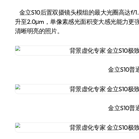
金立S10后置双摄镜头模组的最大光圈高达f/1.
升至2.0μm，单像素感光面积变大感光能力
清晰明亮的照片。
金立S10
金立S10