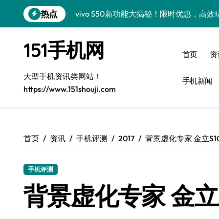
跳
热点
vivo S50新功能大揭秘！限时优惠，高
转
到
小米17 Pro重磅来袭，实用功能大揭秘速
内
151手机网
容
三星Galaxy Z Fold7抢先曝光，手机
首页
资
三星Galaxy S26震撼来袭，创新科技亮
大型手机资讯类网站！
手机新闻
https://www.151shouji.com
S25 Ultra颜值封神！定制主题潮爆登场
Galaxy S25+闪亮登场，这样美秒杀全场
Galaxy S24+惊艳登场，解锁手机美颜新
首页
资讯
手机评测
2017
背景虚化专家 金立S
Galaxy S26+颜值爆升！机皇美颜秘籍大
手机评测
Galaxy A56 5G登场，时尚旗舰新体验！
背景虚化专家 金立
三星Galaxy Z TriFold：三折一触，未