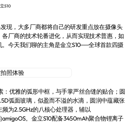
立S10
，各厂商的技术轮番进化，从而实现技术普惠，如
。今天我们聊的主角是金立S10──全球首款四摄
素：优雅的弧形中框，与手掌严丝合缝的贴合；圆
.5D弧面玻璃，似盈而不溢的水滴，圆润中蕴藏张
主频为2.5GHz的八核心处理器，辅以
的amigoOS。金立S10配备3450mAh聚合物锂离子