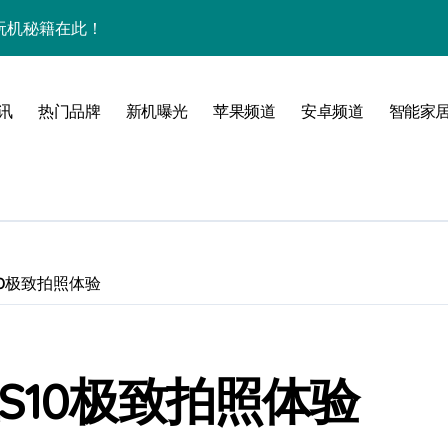
效玩机秘籍在此！
来围观！
管家带你揭秘惊艳新亮点！
讯
热门品牌
新机曝光
苹果频道
安卓频道
智能家
点全揭秘！
！
境界！
10极致拍照体验
公开
S10极致拍照体验
来科技掌中新境！