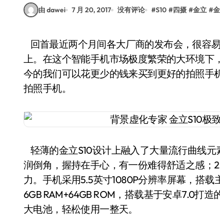
由 dawei
7 月 20, 2017
没有评论
#
S10
#
四摄
#
金立
#
金
回首最近两个月间各大厂商的发布会，很容易发现，大多厂商都将自己的研发重点放在摄像头
上。在这个智能手机市场极度繁荣的大环境下
今的我们可以花更少的钱来买到更好的拍照手机
拍照手机。
轻薄的金立S10设计上融入了大量流行曲线元
润倒角，握持在手心，有一份难得舒适之感；2
力。手机采用5.5英寸1080P分辨率屏幕，搭载
6GB RAM+64GB ROM，搭载基于安卓7.0打造
大电池，轻松使用一整天。