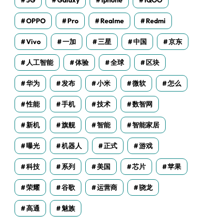
5G
Galaxy
Iphone
IQOO
OPPO
Pro
Realme
Redmi
Vivo
一加
三星
中国
京东
人工智能
体验
全球
区块
华为
发布
小米
微软
怎么
性能
手机
技术
数智网
新机
旗舰
智能
智能家居
曝光
机器人
正式
游戏
科技
系列
美国
芯片
苹果
荣耀
谷歌
运营商
骁龙
高通
魅族