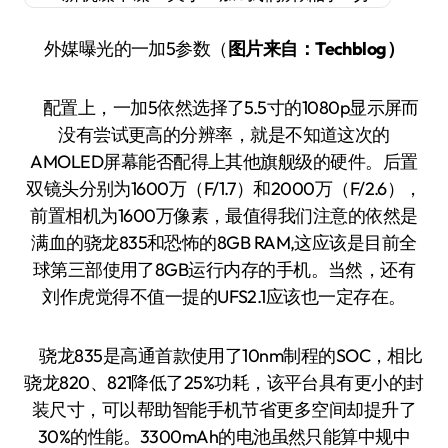
外媒曝光的一加5参数（
图片来自：Techblog）
配置上，一加5依然选择了5.5寸的1080p显示屏而
没有尝试更高的分辨率，就是不知道这次的
AMOLED屏幕能否配得上其他旗舰级的硬件。后置
双镜头分别为1600万（F/1.7）和2000万（F/2.6），
前置相机为1600万像素，最值得我们注意的依然是
满血的骁龙835和恐怖的8GB RAM,这应该是目前全
球第三部使用了8GB运行内存的手机。当然，还有
刘作虎觉得不值一提的UFS2.1应该也一定存在。
骁龙835是高通首款使用了10nm制程的SOC，相比
骁龙820、821降低了25%功耗，该平台具有更小的封
装尺寸，可以帮助智能手机节省更多空间却提升了
30%的性能。3300mAh的电池虽然只能算中规中