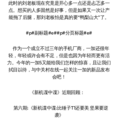
此时的刘老板现在究竟是开心多一点还是忐忑多一
点。想买的人多固然是好事，但是如果又一次让产
能拖了后腿，那刘老板怕是真的要“鸭梨山大”了。
#p#副标题#e##p#分页标题#e#
作为一个成立不过三年的手机厂商，一加还很年
轻，年轻或许会有不足，但是也因为年轻而更有活
力。今年的一加5又能给我们怎样的惊喜，且让我们
拭目以待，与中关村在线一起关注一加的新品发布
会吧！
《新机谍中谍》近期回顾：
第六期:《新机谍中谍:比锤子T1还要美 坚果要逆
袭》