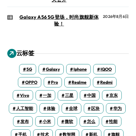
Galaxy A56 5G登场，时尚旗舰新体
2026年8月6日
验！
云标签
5G
Galaxy
Iphone
IQOO
OPPO
Pro
Realme
Redmi
Vivo
一加
三星
中国
京东
人工智能
体验
全球
区块
华为
发布
小米
微软
怎么
性能
手机
技术
数智网
新机
旗舰