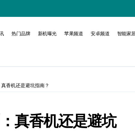
境界！
公开
讯
热门品牌
新机曝光
苹果频道
安卓频道
智能家
圈
峰！
9评测：真香机还是避坑指南？
9评测：真香机还是避坑