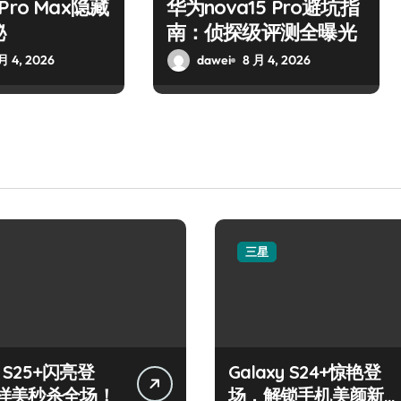
7 Pro Max隐藏
华为nova15 Pro避坑指
秘
南：侦探级评测全曝光
月 4, 2026
dawei
8 月 4, 2026
三星
y S25+闪亮登
Galaxy S24+惊艳登
样美秒杀全场！
场，解锁手机美颜新境