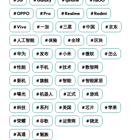
5G
Galaxy
Iphone
IQOO
OPPO
Pro
Realme
Redmi
Vivo
一加
三星
中国
京东
人工智能
体验
全球
区块
华为
发布
小米
微软
怎么
性能
手机
技术
数智网
新机
旗舰
智能
智能家居
曝光
机器人
正式
游戏
科技
系列
美国
芯片
苹果
荣耀
谷歌
运营商
骁龙
高通
魅族