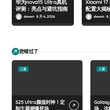
华为nova15 Ultra真机
Xiaomi 1
评测：亮点与避坑指南
配置大揭
dawei
8 月 4, 2026
dawei
8 
您错过了
三星
三星
S25 Ultra颜值封神！定
Galax
制主题潮爆登场
场，这