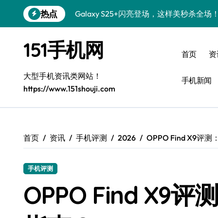
跳
热点
Galaxy S24+惊艳登场，解锁手机美颜新
转
到
Galaxy S26+颜值爆升！机皇美颜秘籍大
内
151手机网
容
Galaxy A56 5G登场，时尚旗舰新体验！
首页
资
三星Galaxy S26发布：个性美化全攻略
大型手机资讯类网站！
手机新闻
https://www.151shouji.com
Galaxy S25美颜密码：秒变个性酷机！
Galaxy C55 5G焕新秘籍：潮流定制玩出
Galaxy C55 5G登场，演绎三星美学新巅
首页
资讯
手机评测
2026
OPPO Find X
Galaxy Z Flip6：折叠新潮，炫美随行
手机评测
S25 Ultra颜值封神！定制主题潮爆登场
OPPO Find X