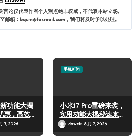
相关言论仅代表作者个人观点绝非权威，不代表本站立场。
：bqsm@foxmail.com，我们将及时予以处理。
手机新闻
S50新功能大揭
小米17 Pro重磅来袭，
优惠，高效玩
实用功能大揭秘速来围
籍在此！
观！
月 7, 2026
dawei
8 月 7, 2026