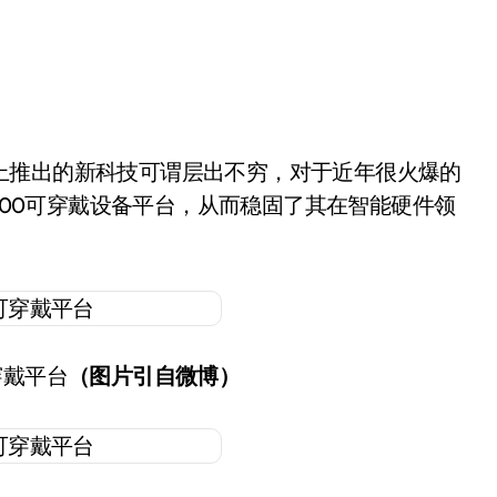
1200可穿戴设备平台，从而稳固了其在智能硬件领
穿戴平台
（图片引自微博）