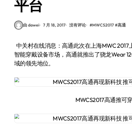
平台
由 dawei
7 月 18, 2017
没有评论
#
MWCS2017
#
高通
中关村在线消息：高通此次在上海MWC 2017上推出的新科技可谓层出不穷，对于近年很火爆的
智能穿戴设备市场，高通就推出了骁龙Wear 
域的领先地位。
MWCS2017高通推可