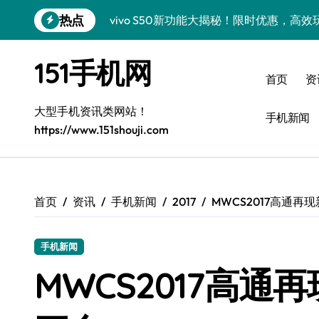
跳
热点
vivo S50新功能大揭秘！限时优惠，高
转
到
小米17 Pro重磅来袭，实用功能大揭秘速
内
151手机网
容
三星Galaxy Z Fold7抢先曝光，手机
首页
资
三星Galaxy S26震撼来袭，创新科技亮
大型手机资讯类网站！
手机新闻
https://www.151shouji.com
S25 Ultra颜值封神！定制主题潮爆登场
Galaxy S25+闪亮登场，这样美秒杀全场
Galaxy S24+惊艳登场，解锁手机美颜新
首页
资讯
手机新闻
2017
MWCS2017高通再
Galaxy S26+颜值爆升！机皇美颜秘籍大
手机新闻
Galaxy A56 5G登场，时尚旗舰新体验！
MWCS2017高通
三星Galaxy Z TriFold：三折一触，未