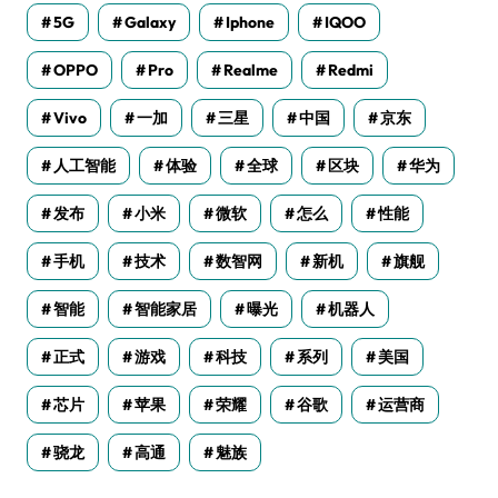
5G
Galaxy
Iphone
IQOO
OPPO
Pro
Realme
Redmi
Vivo
一加
三星
中国
京东
人工智能
体验
全球
区块
华为
发布
小米
微软
怎么
性能
手机
技术
数智网
新机
旗舰
智能
智能家居
曝光
机器人
正式
游戏
科技
系列
美国
芯片
苹果
荣耀
谷歌
运营商
骁龙
高通
魅族