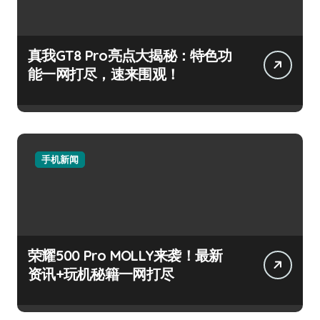
真我GT8 Pro亮点大揭秘：特色功
能一网打尽，速来围观！
手机新闻
荣耀500 Pro MOLLY来袭！最新
资讯+玩机秘籍一网打尽