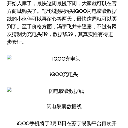
开始入库了，最快这周最慢下周，大家就可以在官
方商城购买了。”所以想要购买iQOO闪电胶囊数据
线的小伙伴可以再耐心等两天，最快这周就可以买
到了。至于价格方面，冯宇飞并未透露，不过有网
友猜测为充电头119，数据线59，其真实性有待进一
步验证。
iQOO充电头
闪电胶囊数据线
iQOO手机将于3月13日在苏宁易购平台再次开