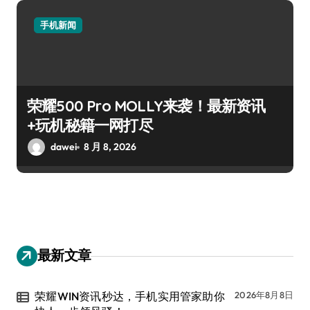
手机新闻
荣耀500 Pro MOLLY来袭！最新资讯
+玩机秘籍一网打尽
dawei
8 月 8, 2026
最新文章
荣耀WIN资讯秒达，手机实用管家助你
2026年8月8日