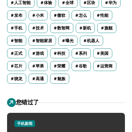
人工智能
体验
全球
区块
华为
发布
小米
微软
怎么
性能
手机
技术
数智网
新机
旗舰
智能
智能家居
曝光
机器人
正式
游戏
科技
系列
美国
芯片
苹果
荣耀
谷歌
运营商
骁龙
高通
魅族
您错过了
手机新闻