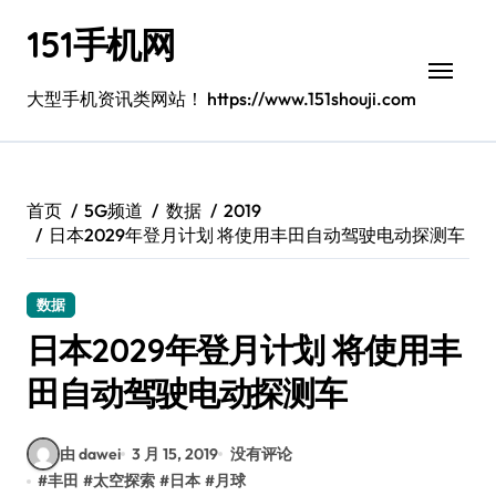
跳
151手机网
转
到
内
大型手机资讯类网站！ https://www.151shouji.com
容
首页
5G频道
数据
2019
日本2029年登月计划 将使用丰田自动驾驶电动探测车
数据
日本2029年登月计划 将使用丰
田自动驾驶电动探测车
由 dawei
3 月 15, 2019
没有评论
#
丰田
#
太空探索
#
日本
#
月球