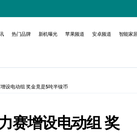
！
境界！
公开
讯
热门品牌
新机曝光
苹果频道
安卓频道
智能家
圈
赛增设电动组 奖金竟是5吨半镍币
峰！
力赛增设电动组 奖