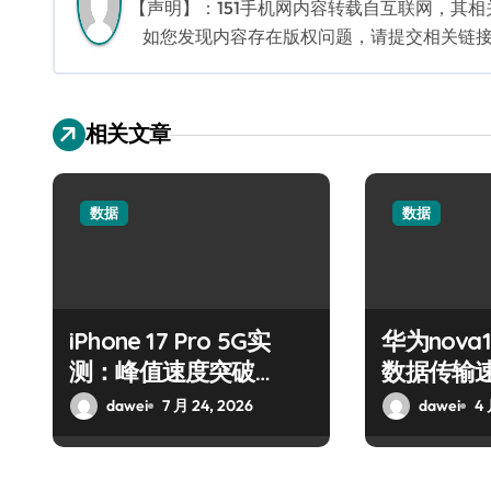
【声明】：151手机网内容转载自互联网，其
如您发现内容存在版权问题，请提交相关链接至邮箱
相关文章
数据
数据
iPhone 17 Pro 5G实
华为nova
测：峰值速度突破
数据传输
3.5Gbps
全场
dawei
7 月 24, 2026
dawei
4 