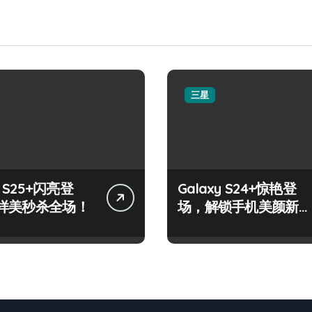
三星
y S25+闪亮登
Galaxy S24+惊艳登
样美秒杀全场！
场，解锁手机美颜新境
界！