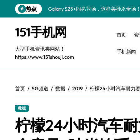
跳
热点
Galaxy S25+闪亮登场，这样美秒杀全场
转
到
Galaxy S24+惊艳登场，解锁手机美颜新
内
151手机网
容
Galaxy S26+颜值爆升！机皇美颜秘籍大
首页
资
Galaxy A56 5G登场，时尚旗舰新体验！
大型手机资讯类网站！
手机新闻
https://www.151shouji.com
三星Galaxy S26发布：个性美化全攻略
Galaxy S25美颜密码：秒变个性酷机！
Galaxy C55 5G焕新秘籍：潮流定制玩出
首页
5G频道
数据
2019
柠檬24小时汽车耐力
Galaxy C55 5G登场，演绎三星美学新巅
数据
Galaxy Z Flip6：折叠新潮，炫美随行
柠檬24小时汽车耐
S25 Ultra颜值封神！定制主题潮爆登场