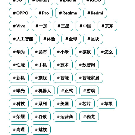
5G
Galaxy
Iphone
IQOO
OPPO
Pro
Realme
Redmi
Vivo
一加
三星
中国
京东
人工智能
体验
全球
区块
华为
发布
小米
微软
怎么
性能
手机
技术
数智网
新机
旗舰
智能
智能家居
曝光
机器人
正式
游戏
科技
系列
美国
芯片
苹果
荣耀
谷歌
运营商
骁龙
高通
魅族