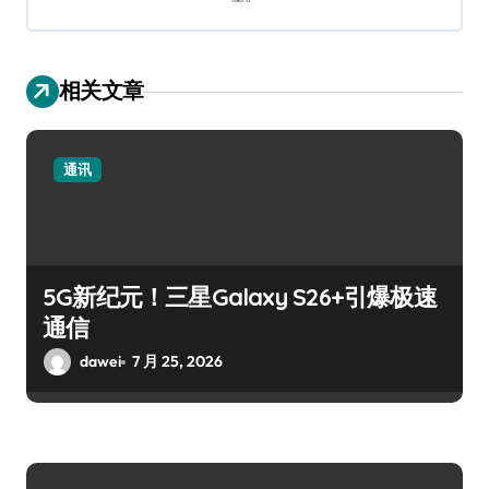
相关文章
通讯
5G新纪元！三星Galaxy S26+引爆极速
通信
dawei
7 月 25, 2026