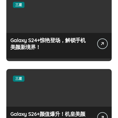
三星
Galaxy S24+惊艳登场，解锁手机
美颜新境界！
三星
Galaxy S26+颜值爆升！机皇美颜