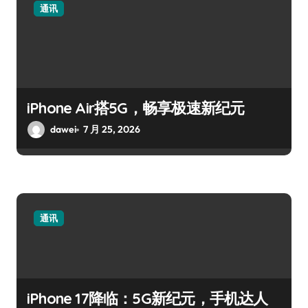
通讯
iPhone Air搭5G，畅享极速新纪元
dawei
7 月 25, 2026
通讯
iPhone 17降临：5G新纪元，手机达人