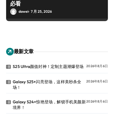
必看
dawei
7 月 25, 2026
最新文章
S25 Ultra颜值封神！定制主题潮爆登场
2026年8月6日
Galaxy S25+闪亮登场，这样美秒杀全
2026年8月6日
场！
Galaxy S24+惊艳登场，解锁手机美颜新
2026年8月6日
境界！