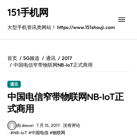
跳
151手机网
转
到
内
大型手机资讯类网站！ https://www.151shouji.com
容
首页
5G频道
通讯
2017
中国电信窄带物联网NB-IoT正式商用
通讯
中国电信窄带物联网NB-IoT正
式商用
由 dawei
7 月 15, 2017
没有评论
#
NB-IoT
#
中国电信
#
物联网