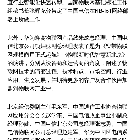
直行业智能化快速转型。国家物联网基础标准工作
组秘书长张晖充分肯定了中国电信在NB-IoT网络部
署上所做工作。
此外，华为蜂窝物联网产品线朱成总经理、中国电
信北京公司项煌妹副总经理发表了题为《窄带物联
网规模商用正式起航》《物联新时代智慧新北京》
的演讲，分别从设备商和运营商的角度，阐述了物
联网技术的演变过程、技术特点、市场空间、行业
应用、生态发展，并期待更多的客户及合作伙伴加
盟到物联网产业中。
北京经信委副主任毛东军、中国通信工业协会物联
网应用分会会长赵学东、中国电信政企事业部副总
经理孙健、中国电信北京公司总经理张志勇、中国
电信物联网公司总经理赵建军、华为中国区电信系